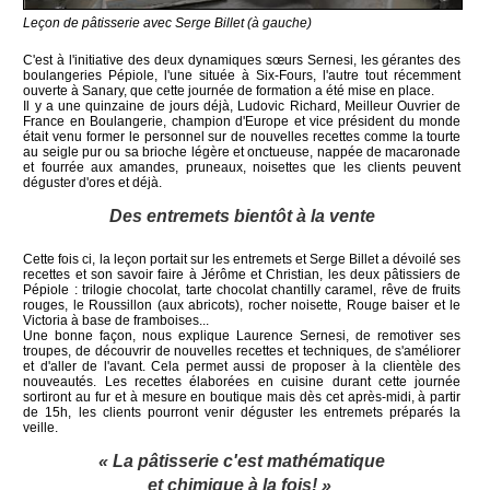
Leçon de pâtisserie avec Serge Billet (à gauche)
C'est à l'initiative des deux dynamiques sœurs Sernesi, les gérantes des
boulangeries Pépiole, l'une située à Six-Fours, l'autre tout récemment
ouverte à Sanary, que cette journée de formation a été mise en place.
Il y a une quinzaine de jours déjà, Ludovic Richard, Meilleur Ouvrier de
France en Boulangerie, champion d'Europe et vice président du monde
était venu former le personnel sur de nouvelles recettes comme la tourte
au seigle pur ou sa brioche légère et onctueuse, nappée de macaronade
et fourrée aux amandes, pruneaux, noisettes que les clients peuvent
déguster d'ores et déjà.
Des entremets bientôt à la vente
Cette fois ci, la leçon portait sur les entremets et Serge Billet a dévoilé ses
recettes et son savoir faire à Jérôme et Christian, les deux pâtissiers de
Pépiole : trilogie chocolat, tarte chocolat chantilly caramel, rêve de fruits
rouges, le Roussillon (aux abricots), rocher noisette, Rouge baiser et le
Victoria à base de framboises...
Une bonne façon, nous explique Laurence Sernesi, de remotiver ses
troupes, de découvrir de nouvelles recettes et techniques, de s'améliorer
et d'aller de l'avant. Cela permet aussi de proposer à la clientèle des
nouveautés. Les recettes élaborées en cuisine durant cette journée
sortiront au fur et à mesure en boutique mais dès cet après-midi, à partir
de 15h, les clients pourront venir déguster les entremets préparés la
veille.
« La pâtisserie c'est mathématique
et chimique à la fois! »