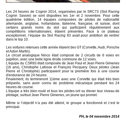
Les 24 heures de Cognin 2014, organisées par le SRC73 (Slot Racing
Cognin Savoie) se sont disputées les 1er et 2 novembre. Pour cette
quatrième édition, 14 équipes composées de pilotes de nationalité
allemande, anglaise, hollandaise, italienne, française, et suisse, dont
certains grands noms du slot qui participent régulièrement aux
compétitions internationales, étaient présentes. Face à ce plateau
exceptionnel, l’équipe du Slot Racing 83 avait pour ambition de rentrer
dans le top 10.
Les voitures retenues cette année étaient des GT (Corvette, Audi, Porsche
et Aston Martin).
Le circuit analogique Ninco était composé de 2 circuits de 6 voies en
papillon, avec une belle ligne droite commune de 12 voies.
L'équipe du CSR83 était composée de Jean Paul et Jean Pierre Gimenes
(16 ans), Christophe Lafosse et François Pecquery. Deux pilotes (Jean
Pierre et Christophe) participaient pour la première fois à une course
d'endurance de 24 heures.
Finalement, ils termineront 11ème avec une Corvette qui était très bien
préparée, sans avoir connu de problème mécanique pendant les 24
heures de course.
L'équipe a très bien roulé et tous les pilotes ont su élever leur niveau de
pilotage, surtout Jean Pierre Gimenes, un jeune qui promet.
Même si l’objectif n’a pas été atteint, le groupe a fonctionné et c’est le
principal.
PH, le 04 novembre 2014