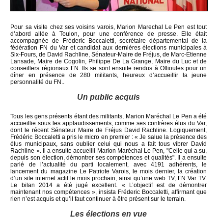
Pour sa visite chez ses voisins varois, Marion Marechal Le Pen est tout
d’abord allée à Toulon, pour une conférence de presse. Elle était
accompagnée de Fréderic Boccaletti, secrétaire départemental de la
fédération FN du Var et candidat aux dernières élections municipales à
Six-Fours, de David Rachline, Sénateur-Maire de Fréjus, de Marc-Etienne
Lansade, Maire de Cogolin, Philippe De La Grange, Maire du Luc et de
conseillers régionaux FN. Ils se sont ensuite rendus à Ollioules pour un
dîner en présence de 280 militants, heureux d’accueillir la jeune
personnalité du FN..
Un public acquis
Tous les gens présents étant des militants, Marion Maréchal Le Pen a été
accueillie sous les applaudissements, comme ses confrères élus du Var,
dont le récent Sénateur Maire de Fréjus David Rachline. Logiquement,
Frédéric Boccaletti a pris le micro en premier : « Je salue la présence des
élus municipaux, sans oublier celui qui nous a fait tous vibrer David
Rachline ». Il a ensuite accueilli Marion Maréchal Le Pen, "Celle qui a su,
depuis son élection, démontrer ses compétences et qualités". Il a ensuite
parlé de l’actualité du parti localement, avec 4191 adhérents, le
lancement du magazine Le Patriote Varois, le mois dernier, la création
d’un site internet actif le mois prochain, ainsi qu’une web TV, FN Var TV.
Le bilan 2014 a été jugé excellent. « L’objectif est de démontrer
maintenant nos compétences », insista Fréderic Boccaletti, affirmant que
rien n’est acquis et qu’il faut continuer à être présent sur le terrain.
Les élections en vue