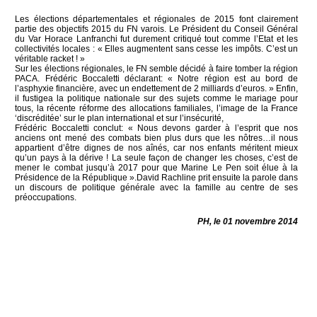
Les élections départementales et régionales de 2015 font clairement
partie des objectifs 2015 du FN varois. Le Président du Conseil Général
du Var Horace Lanfranchi fut durement critiqué tout comme l’Etat et les
collectivités locales : « Elles augmentent sans cesse les impôts. C’est un
véritable racket ! »
Sur les élections régionales, le FN semble décidé à faire tomber la région
PACA. Frédéric Boccaletti déclarant: « Notre région est au bord de
l’asphyxie financière, avec un endettement de 2 milliards d’euros. » Enfin,
il fustigea la politique nationale sur des sujets comme le mariage pour
tous, la récente réforme des allocations familiales, l’image de la France
‘discréditée’ sur le plan international et sur l’insécurité,
Frédéric Boccaletti conclut: « Nous devons garder à l’esprit que nos
anciens ont mené des combats bien plus durs que les nôtres…il nous
appartient d’être dignes de nos aînés, car nos enfants méritent mieux
qu’un pays à la dérive ! La seule façon de changer les choses, c’est de
mener le combat jusqu’à 2017 pour que Marine Le Pen soit élue à la
Présidence de la République ».David Rachline prit ensuite la parole dans
un discours de politique générale avec la famille au centre de ses
préoccupations.
PH, le 01 novembre 2014