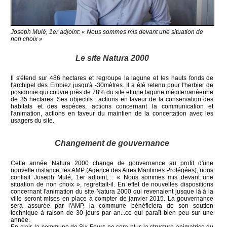
Joseph Mulé, 1er adjoint: « Nous sommes mis devant une situation de
non choix »
Le site Natura 2000
Il s'étend sur 486 hectares et regroupe la lagune et les hauts fonds de
l'archipel des Embiez jusqu'à -30mètres. Il a été retenu pour l'herbier de
posidonie qui couvre près de 78% du site et une lagune méditerranéenne
de 35 hectares. Ses objectifs : actions en faveur de la conservation des
habitats et des espèces, actions concernant la communication et
l'animation, actions en faveur du maintien de la concertation avec les
usagers du site.
Changement de gouvernance
Cette année Natura 2000 change de gouvernance au profit d'une
nouvelle instance, les AMP (Agence des Aires Maritimes Protégées), nous
confiait Joseph Mulé, 1er adjoint, : « Nous sommes mis devant une
situation de non choix », regrettait-il. En effet de nouvelles dispositions
concernant l'animation du site Natura 2000 qui revenaient jusque là à la
ville seront mises en place à compter de janvier 2015. La gouvernance
sera assurée par l'AMP, la commune bénéficiera de son soutien
technique à raison de 30 jours par an...ce qui paraît bien peu sur une
année.
En clair, la commune de Six-Fours ne sera plus la structure animatrice du