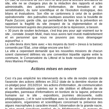
site, elle ne se chargera plus de la rédaction des rapports et actes
administratifs, des actions d'information, de formation et de
sensibilisation, du suivi scientifique et de l'évolution écologique, des
bilans et évaluations. Son rôle se cantonnera à celui de la gestion
opérationnelle : des patrouilles nautiques assurées sous la houlette de
Paule Zucconi, garde côte, qui permettent de faire de la prévention en
rappelant la fragilité du site (respect de la réglementation et de
l'environnement auprès des plaisanciers) et de la répression, si besoin.
« 30 jours de soutien technique, c'est trop peu pour agir vraiment sur le
site , constate Joseph Mulé, mais nous avons tant investi matériellement
et en personnel que nous ne pouvons pas nous désengager
aujourd'hui. »
La ville devra donc faire avec « les moyens du bord » (revus à la baisse)
consentis par l'Etat...crise oblige encore une fois !
La ville a cependant demandé que les nouvelles missions de chacun
soient clairement définies via une convention tripartite signée entre la
commune, le Conservatoire du Littoral et la toute nouvelle Agence des
Aires Marines Protégées.
Actions mises en oeuvre
Ceci n'a pas empêché les intervenants de la ville de rendre compte de
l'avancée des actions définies en 2012 (date de la dernière réunion de
co-pilatge) pour 2013/2014 : les actions d'information , de communication
et de sensibilisations opérées sur le site (édition et diffusion de de
plaquettes, panneaux d'informations en bordure de la lagune, présence
humaine sur le site , expositions, journées découverte, outils
pédagogiques...) et le suivi scientifique avec la collaboration de diverses
associations, organismes et scientifiques concernant la présence des
algues macrophytes à caractère invasif, l'observation de la grande nacre,
le plus grand coquillage protégé de la Méditerranée , la nursery de