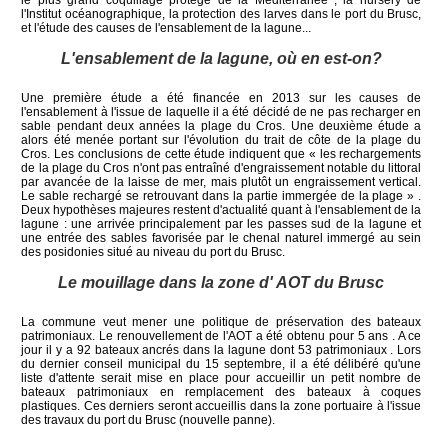
l'Institut océanographique, la protection des larves dans le port du Brusc,
et l'étude des causes de l'ensablement de la lagune...
L'ensablement de la lagune, où en est-on?
Une première étude a été financée en 2013 sur les causes de
l'ensablement à l'issue de laquelle il a été décidé de ne pas recharger en
sable pendant deux années la plage du Cros. Une deuxième étude a
alors été menée portant sur l'évolution du trait de côte de la plage du
Cros. Les conclusions de cette étude indiquent que « les rechargements
de la plage du Cros n'ont pas entraîné d'engraissement notable du littoral
par avancée de la laisse de mer, mais plutôt un engraissement vertical.
Le sable rechargé se retrouvant dans la partie immergée de la plage » .
Deux hypothèses majeures restent d'actualité quant à l'ensablement de la
lagune : une arrivée principalement par les passes sud de la lagune et
une entrée des sables favorisée par le chenal naturel immergé au sein
des posidonies situé au niveau du port du Brusc.
Le mouillage dans la zone d' AOT du Brusc
La commune veut mener une politique de préservation des bateaux
patrimoniaux. Le renouvellement de l'AOT a été obtenu pour 5 ans . A ce
jour il y a 92 bateaux ancrés dans la lagune dont 53 patrimoniaux . Lors
du dernier conseil municipal du 15 septembre, il a été délibéré qu'une
liste d'attente serait mise en place pour accueillir un petit nombre de
bateaux patrimoniaux en remplacement des bateaux à coques
plastiques. Ces derniers seront accueillis dans la zone portuaire à l'issue
des travaux du port du Brusc (nouvelle panne).