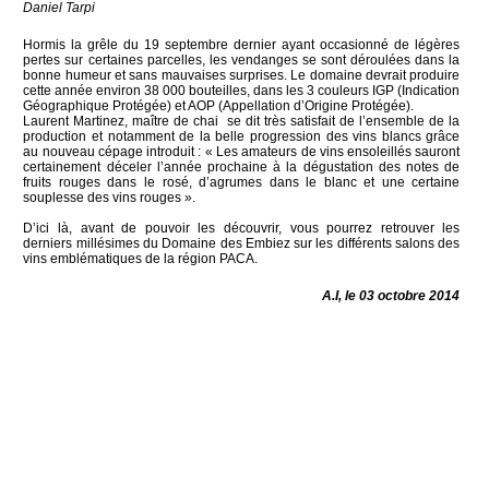
Daniel Tarpi
Hormis la grêle du 19 septembre dernier ayant occasionné de légères
pertes sur certaines parcelles, les vendanges se sont déroulées dans la
bonne humeur et sans mauvaises surprises. Le domaine devrait produire
cette année environ 38 000 bouteilles, dans les 3 couleurs IGP (Indication
Géographique Protégée) et AOP (Appellation d’Origine Protégée).
Laurent Martinez, maître de chai se dit très satisfait de l’ensemble de la
production et notamment de la belle progression des vins blancs grâce
au nouveau cépage introduit : « Les amateurs de vins ensoleillés sauront
certainement déceler l’année prochaine à la dégustation des notes de
fruits rouges dans le rosé, d’agrumes dans le blanc et une certaine
souplesse des vins rouges ».
D’ici là, avant de pouvoir les découvrir, vous pourrez retrouver les
derniers millésimes du Domaine des Embiez sur les différents salons des
vins emblématiques de la région PACA.
A.I, le 03 octobre 2014