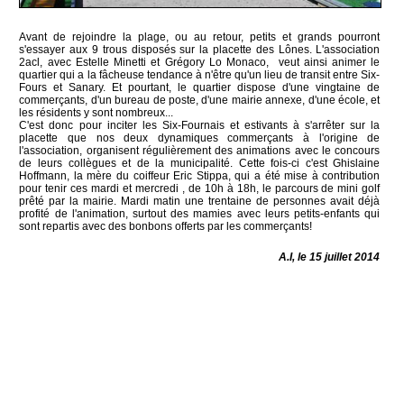
Avant de rejoindre la plage, ou au retour, petits et grands pourront
s'essayer aux 9 trous disposés sur la placette des Lônes. L'association
2acl, avec Estelle Minetti et Grégory Lo Monaco, veut ainsi animer le
quartier qui a la fâcheuse tendance à n'être qu'un lieu de transit entre Six-
Fours et Sanary. Et pourtant, le quartier dispose d'une vingtaine de
commerçants, d'un bureau de poste, d'une mairie annexe, d'une école, et
les résidents y sont nombreux...
C'est donc pour inciter les Six-Fournais et estivants à s'arrêter sur la
placette que nos deux dynamiques commerçants à l'origine de
l'association, organisent régulièrement des animations avec le concours
de leurs collègues et de la municipalité. Cette fois-ci c'est Ghislaine
Hoffmann, la mère du coiffeur Eric Stippa, qui a été mise à contribution
pour tenir ces mardi et mercredi , de 10h à 18h, le parcours de mini golf
prêté par la mairie. Mardi matin une trentaine de personnes avait déjà
profité de l'animation, surtout des mamies avec leurs petits-enfants qui
sont repartis avec des bonbons offerts par les commerçants!
A.I, le 15 juillet 2014