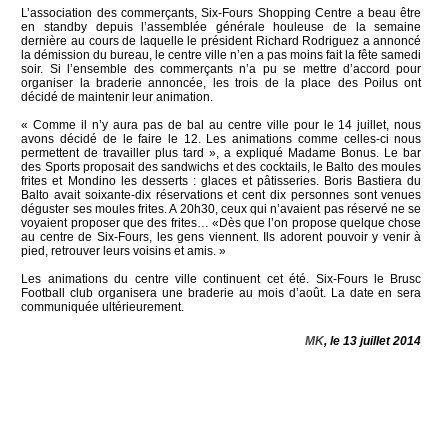
L’association des commerçants, Six-Fours Shopping Centre a beau être
en standby depuis l’assemblée générale houleuse de la semaine
dernière au cours de laquelle le président Richard Rodriguez a annoncé
la démission du bureau, le centre ville n’en a pas moins fait la fête samedi
soir. Si l’ensemble des commerçants n’a pu se mettre d’accord pour
organiser la braderie annoncée, les trois de la place des Poilus ont
décidé de maintenir leur animation.
« Comme il n’y aura pas de bal au centre ville pour le 14 juillet, nous
avons décidé de le faire le 12. Les animations comme celles-ci nous
permettent de travailler plus tard », a expliqué Madame Bonus. Le bar
des Sports proposait des sandwichs et des cocktails, le Balto des moules
frites et Mondino les desserts : glaces et pâtisseries. Boris Bastiera du
Balto avait soixante-dix réservations et cent dix personnes sont venues
déguster ses moules frites. A 20h30, ceux qui n’avaient pas réservé ne se
voyaient proposer que des frites… «Dès que l’on propose quelque chose
au centre de Six-Fours, les gens viennent. Ils adorent pouvoir y venir à
pied, retrouver leurs voisins et amis. »
Les animations du centre ville continuent cet été. Six-Fours le Brusc
Football club organisera une braderie au mois d’août. La date en sera
communiquée ultérieurement.
MK
, le 13 juillet 2014