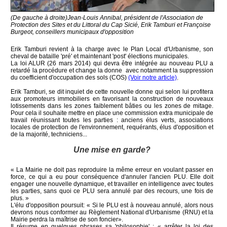
(De gauche à droite)Jean-Louis Annibal, président de l'Association de
Protection des Sites et du Littoral du Cap Sicié, Erik Tamburi et Françoise
Burgeot, conseillers municipaux d'opposition
Erik Tamburi revient à la charge avec le Plan Local d'Urbanisme, son
cheval de bataille 'pré' et maintenant 'post' élections municipales.
La loi ALUR (26 mars 2014) qui devra être intégrée au nouveau PLU a
retardé la procédure et change la donne avec notamment la suppression
du coefficient d'occupation des sols (COS)
(Voir notre article)
.
Erik Tamburi, se dit inquiet de cette nouvelle donne qui selon lui profitera
aux promoteurs immobiliers en favorisant la construction de nouveaux
lotissements dans les zones faiblement bâties ou les zones de mitage.
Pour cela il souhaite mettre en place une commission extra municipale de
travail réunissant toutes les parties : anciens élus verts, associations
locales de protection de l'environnement, requérants, élus d'opposition et
de la majorité, techniciens...
Une mise en garde?
« La Mairie ne doit pas reproduire la même erreur en voulant passer en
force, ce qui a eu pour conséquence d'annuler l'ancien PLU. Elle doit
engager une nouvelle dynamique, et travailler en intelligence avec toutes
les parties, sans quoi ce PLU sera annulé par des recours, une fois de
plus. »
L'élu d'opposition poursuit: « Si le PLU est à nouveau annulé, alors nous
devrons nous conformer au Règlement National d'Urbanisme (RNU) et la
Mairie perdra la maîtrise de son foncier».
Il résume en quelques phrases sa 'philosophie' : « arrêter la loi des