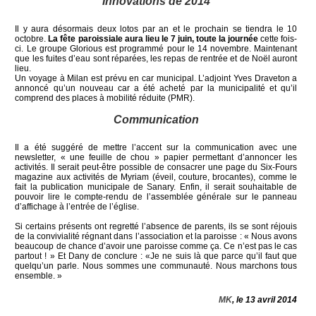
Innovations de 2014
Il y aura désormais deux lotos par an et le prochain se tiendra le 10
octobre.
La fête paroissiale aura lieu le 7 juin, toute la journée
cette fois-
ci. Le groupe Glorious est programmé pour le 14 novembre. Maintenant
que les fuites d’eau sont réparées, les repas de rentrée et de Noël auront
lieu.
Un voyage à Milan est prévu en car municipal. L’adjoint Yves Draveton a
annoncé qu’un nouveau car a été acheté par la municipalité et qu’il
comprend des places à mobilité réduite (PMR).
Communication
Il a été suggéré de mettre l’accent sur la communication avec une
newsletter, « une feuille de chou » papier permettant d’annoncer les
activités. Il serait peut-être possible de consacrer une page du Six-Fours
magazine aux activités de Myriam (éveil, couture, brocantes), comme le
fait la publication municipale de Sanary. Enfin, il serait souhaitable de
pouvoir lire le compte-rendu de l’assemblée générale sur le panneau
d’affichage à l’entrée de l’église.
Si certains présents ont regretté l’absence de parents, ils se sont réjouis
de la convivialité régnant dans l’association et la paroisse : « Nous avons
beaucoup de chance d’avoir une paroisse comme ça. Ce n’est pas le cas
partout ! » Et Dany de conclure : «Je ne suis là que parce qu’il faut que
quelqu’un parle. Nous sommes une communauté. Nous marchons tous
ensemble. »
MK
, le 13 avril 2014