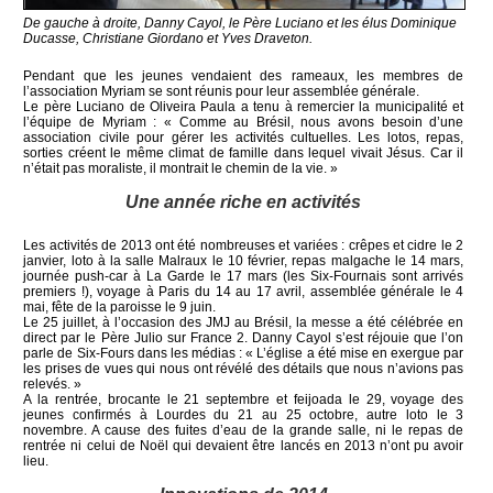
De gauche à droite, Danny Cayol, le Père Luciano et les élus Dominique
Ducasse, Christiane Giordano et Yves Draveton.
Pendant que les jeunes vendaient des rameaux, les membres de
l’association Myriam se sont réunis pour leur assemblée générale.
Le père Luciano de Oliveira Paula a tenu à remercier la municipalité et
l’équipe de Myriam : « Comme au Brésil, nous avons besoin d’une
association civile pour gérer les activités cultuelles. Les lotos, repas,
sorties créent le même climat de famille dans lequel vivait Jésus. Car il
n’était pas moraliste, il montrait le chemin de la vie. »
Une année riche en activités
Les activités de 2013 ont été nombreuses et variées : crêpes et cidre le 2
janvier, loto à la salle Malraux le 10 février, repas malgache le 14 mars,
journée push-car à La Garde le 17 mars (les Six-Fournais sont arrivés
premiers !), voyage à Paris du 14 au 17 avril, assemblée générale le 4
mai, fête de la paroisse le 9 juin.
Le 25 juillet, à l’occasion des JMJ au Brésil, la messe a été célébrée en
direct par le Père Julio sur France 2. Danny Cayol s’est réjouie que l’on
parle de Six-Fours dans les médias : « L’église a été mise en exergue par
les prises de vues qui nous ont révélé des détails que nous n’avions pas
relevés. »
A la rentrée, brocante le 21 septembre et feijoada le 29, voyage des
jeunes confirmés à Lourdes du 21 au 25 octobre, autre loto le 3
novembre. A cause des fuites d’eau de la grande salle, ni le repas de
rentrée ni celui de Noël qui devaient être lancés en 2013 n’ont pu avoir
lieu.