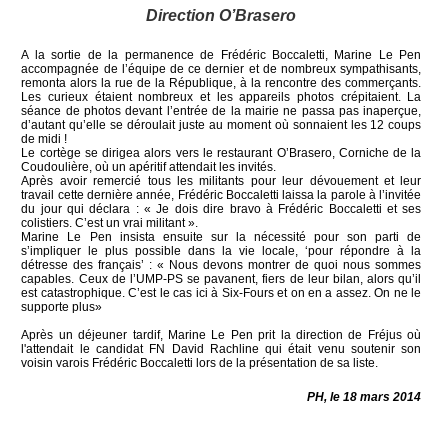
Direction O’Brasero
A la sortie de la permanence de Frédéric Boccaletti, Marine Le Pen
accompagnée de l’équipe de ce dernier et de nombreux sympathisants,
remonta alors la rue de la République, à la rencontre des commerçants.
Les curieux étaient nombreux et les appareils photos crépitaient. La
séance de photos devant l’entrée de la mairie ne passa pas inaperçue,
d’autant qu’elle se déroulait juste au moment où sonnaient les 12 coups
de midi !
Le cortège se dirigea alors vers le restaurant O’Brasero, Corniche de la
Coudoulière, où un apéritif attendait les invités.
Après avoir remercié tous les militants pour leur dévouement et leur
travail cette dernière année, Frédéric Boccaletti laissa la parole à l’invitée
du jour qui déclara : « Je dois dire bravo à Frédéric Boccaletti et ses
colistiers. C’est un vrai militant ».
Marine Le Pen insista ensuite sur la nécessité pour son parti de
s’impliquer le plus possible dans la vie locale, ‘pour répondre à la
détresse des français’ : « Nous devons montrer de quoi nous sommes
capables. Ceux de l’UMP-PS se pavanent, fiers de leur bilan, alors qu’il
est catastrophique. C’est le cas ici à Six-Fours et on en a assez. On ne le
supporte plus»
Après un déjeuner tardif, Marine Le Pen prit la direction de Fréjus où
l'attendait le candidat FN David Rachline qui était venu soutenir son
voisin varois Frédéric Boccaletti lors de la présentation de sa liste.
PH, le 18 mars 2014