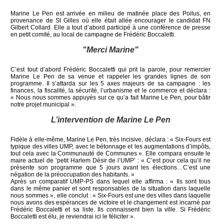
Marine Le Pen est arrivée en milieu de matinée place des Poilus, en
provenance de St Gilles où elle était allée encourager le candidat FN
Gilbert Collard. Elle a tout d’abord participé à une conférence de presse
en petit comité, au local de campagne de Frédéric Boccaletti.
"Merci Marine"
C’est tout d’abord Frédéric Boccaletti qui prit la parole, pour remercier
Marine Le Pen de sa venue et rappeler les grandes lignes de son
programme. Il s’attarda sur les 5 axes majeurs de sa campagne : les
finances, la fiscalité, la sécurité, l’urbanisme et le commerce et déclara :
« Nous nous sommes appuyés sur ce qu’a fait Marine Le Pen, pour bâtir
notre projet municipal ».
L’intervention de Marine Le Pen
Fidèle à elle-même, Marine Le Pen, très incisive, déclara : « Six-Fours est
typique des villes UMP, avec le bétonnage et les augmentations d’impôts,
tout cela avec la Communauté de Communes ». Elle compara ensuite le
maire actuel de ‘petit Harlem Désir de l’UMP’ : « C’est pour cela qu’il ne
présente son programme que 5 jours avant les élections…C’est une
négation de la préoccupation des habitants. »
Après un comparatif UMP-PS dans lequel elle affirma : « Ils sont tous
dans le même panier et sont responsables de la situation dans laquelle
nous sommes », elle conclut : « Six-Fours est une des villes dans laquelle
nous avons des espérances de victoire et le changement est incarné par
Frédéric Boccaletti et sa liste. Ils connaissent bien la ville. Si Frédéric
Boccaletti est élu, je reviendrai ici le féliciter ».