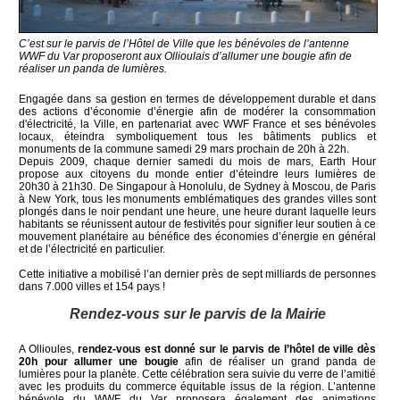
C’est sur le parvis de l’Hôtel de Ville que les bénévoles de l’antenne
WWF du Var proposeront aux Ollioulais d’allumer une bougie afin de
réaliser un panda de lumières.
Engagée dans sa gestion en termes de développement durable et dans
des actions d’économie d’énergie afin de modérer la consommation
d'électricité, la Ville, en partenariat avec WWF France et ses bénévoles
locaux, éteindra symboliquement tous les bâtiments publics et
monuments de la commune samedi 29 mars prochain de 20h à 22h.
Depuis 2009, chaque dernier samedi du mois de mars, Earth Hour
propose aux citoyens du monde entier d’éteindre leurs lumières de
20h30 à 21h30. De Singapour à Honolulu, de Sydney à Moscou, de Paris
à New York, tous les monuments emblématiques des grandes villes sont
plongés dans le noir pendant une heure, une heure durant laquelle leurs
habitants se réunissent autour de festivités pour signifier leur soutien à ce
mouvement planétaire au bénéfice des économies d’énergie en général
et de l’électricité en particulier.
Cette initiative a mobilisé l’an dernier près de sept milliards de personnes
dans 7.000 villes et 154 pays !
Rendez-vous sur le parvis de la Mairie
A Ollioules,
rendez-vous est donné sur le parvis de l’hôtel de ville dès
20h pour allumer une bougie
afin de réaliser un grand panda de
lumières pour la planète. Cette célébration sera suivie du verre de l’amitié
avec les produits du commerce équitable issus de la région. L’antenne
bénévole du WWF du Var proposera également des animations