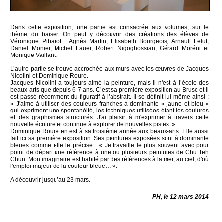
Dans cette exposition, une partie est consacrée aux volumes, sur le
thème du baiser. On peut y découvrir des créations des élèves de
Véronique Pibarot : Agnès Martin, Elisabeth Bourgeois, Arnault Felut,
Daniel Monier, Michel Lauer, Robert Nigoghossian, Gérard Moréni et
Monique Vaillant.
L’autre partie se trouve accrochée aux murs avec les œuvres de Jacques
Nicolini et Dominique Roure.
Jacques Nicolini a toujours aimé la peinture, mais il n'est à l’école des
beaux-arts que depuis 6-7 ans. C’est sa première exposition au Brusc et il
est passé récemment du figuratif à l’abstrait. Il se définit lui-même ainsi :
« J'aime à utiliser des couleurs franches à dominante « jaune et bleu »
qui expriment une spontanéité, les techniques utilisées étant les coulures
et des graphismes structurés. J'ai plaisir à m'exprimer à travers cette
nouvelle écriture et continue à explorer de nouvelles pistes. »
Dominique Roure en est à sa troisième année aux beaux-arts. Elle aussi
fait ici sa première exposition. Ses peintures exposées sont à dominante
bleues comme elle le précise : « Je travaille le plus souvent avec pour
point de départ une référence à une ou plusieurs peintures de Chu Teh
Chun. Mon imaginaire est habité par des références à la mer, au ciel, d'où
l'emploi majeur de la couleur bleue… ».
A découvrir jusqu’au 23 mars.
PH, le 12 mars 2014