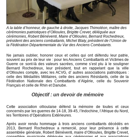
A la table d’honneur, de gauche à droite, Jacques Thimoléon, maître des
cérémonies patriotiques d’Ollioules, Brigitte Crevet, déléguée aux
cérémonies, Robert Bénéventi, Maire d’Ollioules, Bernard Rochedreux,
président des anciens combattants, Michel Blaty, président de l’Union de
la Fédération Départementale du Var des Anciens Combatants.
Ne jamais oublier, honorer ceux et celles qui ont défendu leur patrie,
souvent au prix de leur vie : pour les Anciens Combattants et Victimes de
Guerre ce sont-là des valeurs sacrées, comme s’est plu à le souligner
Bernard Rochedreux, leur président, tout en rappelant que la ville
d’Ollioules compte, avec les ACVG, d’ autres associations patriotiques :
celle des Médaillés Militaires, celle des anciens Résistants, celle de la
Fédération Nationale des Combattants d’Algérie, celle du Souvenir
Français et celle de Rhin et Danube.
Objectif : un devoir de mémoire
Cette association ollioulaise défend la mémoire de toutes et ceux
concernés par les guerres de 14-18, 39-45, l’Indochine, l’Afrique du Nord,
les Territoires d’Opérations Extérieures.
Après avoir rendu hommage à trois anciens combattants décédés en
2013, Bernard Rochedreux a remercié, pour leur présence à cette
assemblée générale, Robert Bénéventi, maire d’Ollioules, Brigitte Crevet,
conseillère municipale déléguée aux cérémonies et aux associations