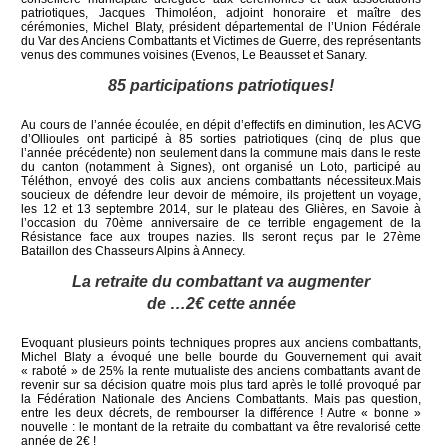
patriotiques, Jacques Thimoléon, adjoint honoraire et maître des
cérémonies, Michel Blaty, président départemental de l’Union Fédérale
du Var des Anciens Combattants et Victimes de Guerre, des représentants
venus des communes voisines (Evenos, Le Beausset et Sanary.
85 participations patriotiques!
Au cours de l’année écoulée, en dépit d’effectifs en diminution, les ACVG
d’Ollioules ont participé à 85 sorties patriotiques (cinq de plus que
l’année précédente) non seulement dans la commune mais dans le reste
du canton (notamment à Signes), ont organisé un Loto, participé au
Téléthon, envoyé des colis aux anciens combattants nécessiteux.Mais
soucieux de défendre leur devoir de mémoire, ils projettent un voyage,
les 12 et 13 septembre 2014, sur le plateau des Glières, en Savoie à
l’occasion du 70ème anniversaire de ce terrible engagement de la
Résistance face aux troupes nazies. Ils seront reçus par le 27ème
Bataillon des Chasseurs Alpins à Annecy.
La retraite du combattant va augmenter
de …2€ cette année
Evoquant plusieurs points techniques propres aux anciens combattants,
Michel Blaty a évoqué une belle bourde du Gouvernement qui avait
« raboté » de 25% la rente mutualiste des anciens combattants avant de
revenir sur sa décision quatre mois plus tard après le tollé provoqué par
la Fédération Nationale des Anciens Combattants. Mais pas question,
entre les deux décrets, de rembourser la différence ! Autre « bonne »
nouvelle : le montant de la retraite du combattant va être revalorisé cette
année de 2€ !