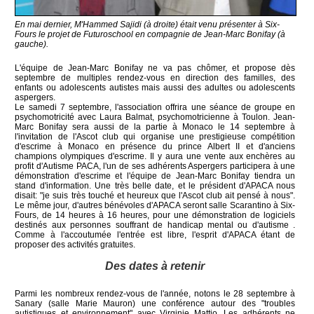
En mai dernier, M'Hammed Sajidi (à droite) était venu présenter à Six-
Fours le projet de Futuroschool en compagnie de Jean-Marc Bonifay (à
gauche).
L'équipe de Jean-Marc Bonifay ne va pas chômer, et propose dès
septembre de multiples rendez-vous en direction des familles, des
enfants ou adolescents autistes mais aussi des adultes ou adolescents
aspergers.
Le samedi 7 septembre, l'association offrira une séance de groupe en
psychomotricité avec Laura Balmat, psychomotricienne à Toulon. Jean-
Marc Bonifay sera aussi de la partie à Monaco le 14 septembre à
l'invitation de l'Ascot club qui organise une prestigieuse compétition
d'escrime à Monaco en présence du prince Albert II et d'anciens
champions olympiques d'escrime. Il y aura une vente aux enchères au
profit d'Autisme PACA, l'un de ses adhérents Aspergers participera à une
démonstration d'escrime et l'équipe de Jean-Marc Bonifay tiendra un
stand d'information. Une très belle date, et le président d'APACA nous
disait: "je suis très touché et heureux que l'Ascot club ait pensé à nous".
Le même jour, d'autres bénévoles d'APACA seront salle Scarantino à Six-
Fours, de 14 heures à 16 heures, pour une démonstration de logiciels
destinés aux personnes souffrant de handicap mental ou d'autisme .
Comme à l'accoutumée l'entrée est libre, l'esprit d'APACA étant de
proposer des activités gratuites.
Des dates à retenir
Parmi les nombreux rendez-vous de l'année, notons le 28 septembre à
Sanary (salle Marie Mauron) une conférence autour des "troubles
autistiques et environnement" avec Virginie Mattio. Les adhérents ne