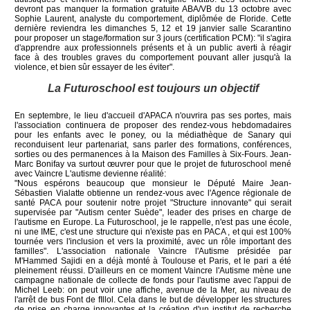
devront pas manquer la formation gratuite ABA/VB du 13 octobre avec
Sophie Laurent, analyste du comportement, diplômée de Floride. Cette
dernière reviendra les dimanches 5, 12 et 19 janvier salle Scarantino
pour proposer un stage/formation sur 3 jours (certification PCM): "il s'agira
d'apprendre aux professionnels présents et à un public averti à réagir
face à des troubles graves du comportement pouvant aller jusqu'à la
violence, et bien sûr essayer de les éviter".
La Futuroschool est toujours un objectif
En septembre, le lieu d'accueil d'APACA n'ouvrira pas ses portes, mais
l'association continuera de proposer des rendez-vous hebdomadaires
pour les enfants avec le poney, ou la médiathèque de Sanary qui
reconduisent leur partenariat, sans parler des formations, conférences,
sorties ou des permanences à la Maison des Familles à Six-Fours. Jean-
Marc Bonifay va surtout œuvrer pour que le projet de futuroschool mené
avec Vaincre L'autisme devienne réalité:
"Nous espérons beaucoup que monsieur le Député Maire Jean-
Sébastien Vialatte obtienne un rendez-vous avec l'Agence régionale de
santé PACA pour soutenir notre projet "Structure innovante" qui serait
supervisée par "Autism center Suède", leader des prises en charge de
l'autisme en Europe. La Futuroschool, je le rappelle, n'est pas une école,
ni une IME, c'est une structure qui n'existe pas en PACA , et qui est 100%
tournée vers l'inclusion et vers la proximité, avec un rôle important des
familles". L'association nationale Vaincre l'Autisme présidée par
M'Hammed Sajidi en a déjà monté à Toulouse et Paris, et le pari a été
pleinement réussi. D'ailleurs en ce moment Vaincre l'Autisme mène une
campagne nationale de collecte de fonds pour l'autisme avec l'appui de
Michel Leeb: on peut voir une affiche, avenue de la Mer, au niveau de
l'arrêt de bus Font de fIllol. Cela dans le but de développer les structures
de prise en charge innovantes et la création d'un institut de recherche