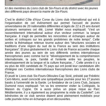
Ici des membres du Lions club de Six-Fours et du district avec les jeunes
des différents pays devant la mairie de Six-Fours.
C'est le district Côte d'Azur Corse du Lions club international qui est à
l'organisation de cet évènement qui permet l'accueil de jeunes
universitaires de 20 nationalités différentes et âgés de 22 à 25 ans durant
plusieurs semaines cet été, Lionel Walter nous expliquait: "c'est un
rassemblement international autour d'un vecteur commun: la langue
française. Il s'agit de permettre les rencontres et échanges autour de
sorties et colloques sur les grands problèmes de notre temps". Cette
année la thématique retenue tourne autour des "structures sociales et
traditions d’une région du sud de la France au sein des institutions
françaises". Et plus globalement le Lions club de France accueille chaque
année des jeunes au sein de ses différents centres internationaux
francophones avec comme but le "développement de la compréhension
internationale, la paix, l'amitié et l'entente entre les peuples, le
développement de la langue et la culture française...". Cette année il y a
eu plus de 400 candidats de 75 pays qui ont posté leur candidature afin
d'intégrer ces Centres internationaux francophones des Lions clubs de
France.
Et jeudi le Lions club Six-Fours-Ollioules-Cap Sicié, présidé par Frédéric
Cerri-Morro, avait concocté une sympathique journée pour les 27 jeunes
basés à l'université de la Garde. Le fondateur de ce Lions Club, Jacques
Dumond nous expliquait: "on va les emmener visiter la Collégiale, la
Maison du Cygne. On a aussi prévu un pique nique au Parc
Méditerranée, il y a également au programme la visite du Castellet". Les
bénévoles de ce club service étaient ainsi pleinement mobilisés pour
cette journée riche en échanges et en découvertes.