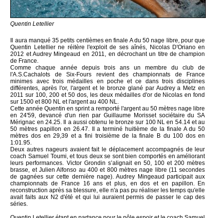
Quentin Letellier
Il aura manqué 35 petits centièmes en finale A du 50 nage libre, pour que
Quentin Letellier ne réitère l'exploit de ses aînés, Nicolas D'Oriano en
2012 et Audrey Mingeaud en 2011, en décrochant un titre de champion
de France.
Comme chaque année depuis trois ans un membre du club de
l'A.S.Cachalots de Six-Fours revient des championnats de France
minimes avec trois médailles en poche et ce dans trois disciplines
différentes, après l'or, l'argent et le bronze glané par Audrey a Metz en
2011 sur 100, 200 et 50 dos, les deux médailles d'or de Nicolas en fond
sur 1500 et 800 NL et l'argent au 400 NL.
Cette année Quentin en sprint a remporté l'argent au 50 mètres nage libre
en 24'59, devancé d'un rien par Guillaume Morisset sociétaire du SA
Mérignac en 24.25. Il a aussi obtenu le bronze sur 100 NL en 54.14 et au
50 mètres papillon en 26.47. Il a terminé huitième de la finale A du 50
mètres dos en 29,39 et a fini troisième de la finale B du 100 dos en
1:01.95.
Deux autres nageurs avaient fait le déplacement accompagnés de leur
coach Samuel Toumi, et tous deux se sont bien comportés en améliorant
leurs performances. Victor Grondin s’alignait en 50, 100 et 200 mètres
brasse, et Julien Alfonso au 400 et 800 mètres nage libre (11 secondes
de gagnées sur cette dernière nage). Audrey Mingeaud participait aux
championnats de France 16 ans et plus, en dos et en papillon. En
reconstruction après sa blessure, elle n'a pas pu réaliser les temps qu'elle
avait faits aux N2 d'été et qui lui auraient permis de passer le cap des
séries.
Quentin Letellier étant en partance pour le pôle espoir et le coach Samuel