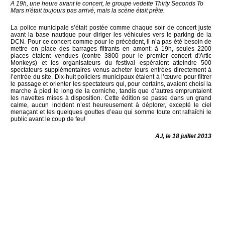
A 19h, une heure avant le concert, le groupe vedette Thirty Seconds To
Mars n'était toujours pas arrivé, mais la scène était prête.
La police municipale s’était postée comme chaque soir de concert juste
avant la base nautique pour diriger les véhicules vers le parking de la
DCN. Pour ce concert comme pour le précédent, il n’a pas été besoin de
mettre en place des barrages filtrants en amont: à 19h, seules 2200
places étaient vendues (contre 3800 pour le premier concert d'Artic
Monkeys) et les organisateurs du festival espéraient atteindre 500
spectateurs supplémentaires venus acheter leurs entrées directement à
l’entrée du site. Dix-huit policiers municipaux étaient à l’œuvre pour filtrer
le passage et orienter les spectateurs qui, pour certains, avaient choisi la
marche à pied le long de la corniche, tandis que d’autres empruntaient
les navettes mises à disposition. Cette édition se passe dans un grand
calme, aucun incident n’est heureusement à déplorer, excepté le ciel
menaçant et les quelques gouttes d’eau qui somme toute ont rafraîchi le
public avant le coup de feu!
A.I, le 18 juillet 2013