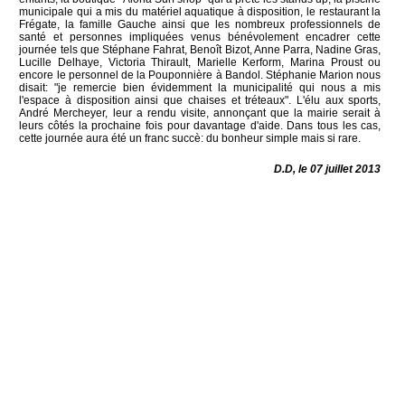
municipale qui a mis du matériel aquatique à disposition, le restaurant la
Frégate, la famille Gauche ainsi que les nombreux professionnels de
santé et personnes impliquées venus bénévolement encadrer cette
journée tels que Stéphane Fahrat, Benoît Bizot, Anne Parra, Nadine Gras,
Lucille Delhaye, Victoria Thirault, Marielle Kerform, Marina Proust ou
encore le personnel de la Pouponnière à Bandol. Stéphanie Marion nous
disait: "je remercie bien évidemment la municipalité qui nous a mis
l'espace à disposition ainsi que chaises et tréteaux". L'élu aux sports,
André Mercheyer, leur a rendu visite, annonçant que la mairie serait à
leurs côtés la prochaine fois pour davantage d'aide. Dans tous les cas,
cette journée aura été un franc succè: du bonheur simple mais si rare.
D.D, le 07 juillet 2013