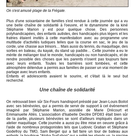
On s'est amusé plage de la Frégate.
Plus d'une soixantaine de familles s'est rendue à cette journée qui a vu
une belle chaîne de solidarité à l'oeuvre, et le dynamisme de la kiné
Stéphanie Marion y est pour quelque chose. Des personnes
polyhandicapées, des enfants autistes, des handicapés plus légers et les
fratries étaient invités à cette manifestation avec au programme une
multitude d'activités ludiques telles que la course en sac, le jeu de la
corde, une chasse aux trésors.... Mais aussi du tennis, du maquillage, des
sorties en bateau, du kayak, du stand up paddle.... Cette journée a eu le
mérite de mélanger tout le monde, handicapés ou non handicapés, et de
rendre possible des choses que les parents n'osent pas toujours faire
avec leurs enfants. Toutes les barrières sont tombées, et cette
atmosphère détendue a permis aux familles de passer un vrai moment de
partage avec leurs enfants.
Enfants et adolescents avaient le sourire, et c'était là le seul but
recherché.
Une chaîne de solidarité
On retrouvait bien sûr Six-Fours handisport présidé par Jean-Louis Boilot
avec ses bénévoles, qui a permis de servir de support à cet événement
imaginé par Stéphanie Marion, assistée de Marie Drécourt et
Emmanuelle Allès. L'association d'Isabelle Decitre DFD83 était bien sûr
de la partie, plusieurs bénévoles se sont d'ailleurs impliqués dans un
atelier maquillage. Cette journée a aussi pu être mise en oeuvre grâce à
l'aide de nombreux protagonistes tels que Ludovic Gratian et Stéphane
Godefroy du TMO, Sam Bergel qui a fait faire un tour de bateau aux
enfants, la boutique "Aloha Surf shop" qui a prêté les stands up, la piscine