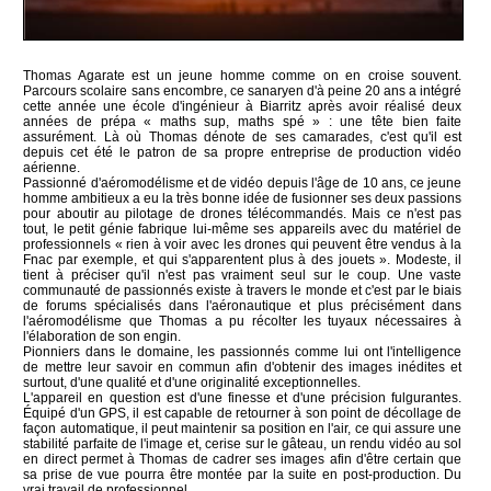
Thomas Agarate est un jeune homme comme on en croise souvent.
Parcours scolaire sans encombre, ce sanaryen d'à peine 20 ans a intégré
cette année une école d'ingénieur à Biarritz après avoir réalisé deux
années de prépa « maths sup, maths spé » : une tête bien faite
assurément. Là où Thomas dénote de ses camarades, c'est qu'il est
depuis cet été le patron de sa propre entreprise de production vidéo
aérienne.
Passionné d'aéromodélisme et de vidéo depuis l'âge de 10 ans, ce jeune
homme ambitieux a eu la très bonne idée de fusionner ses deux passions
pour aboutir au pilotage de drones télécommandés. Mais ce n'est pas
tout, le petit génie fabrique lui-même ses appareils avec du matériel de
professionnels « rien à voir avec les drones qui peuvent être vendus à la
Fnac par exemple, et qui s'apparentent plus à des jouets ». Modeste, il
tient à préciser qu'il n'est pas vraiment seul sur le coup. Une vaste
communauté de passionnés existe à travers le monde et c'est par le biais
de forums spécialisés dans l'aéronautique et plus précisément dans
l'aéromodélisme que Thomas a pu récolter les tuyaux nécessaires à
l'élaboration de son engin.
Pionniers dans le domaine, les passionnés comme lui ont l'intelligence
de mettre leur savoir en commun afin d'obtenir des images inédites et
surtout, d'une qualité et d'une originalité exceptionnelles.
L'appareil en question est d'une finesse et d'une précision fulgurantes.
Équipé d'un GPS, il est capable de retourner à son point de décollage de
façon automatique, il peut maintenir sa position en l'air, ce qui assure une
stabilité parfaite de l'image et, cerise sur le gâteau, un rendu vidéo au sol
en direct permet à Thomas de cadrer ses images afin d'être certain que
sa prise de vue pourra être montée par la suite en post-production. Du
vrai travail de professionnel.