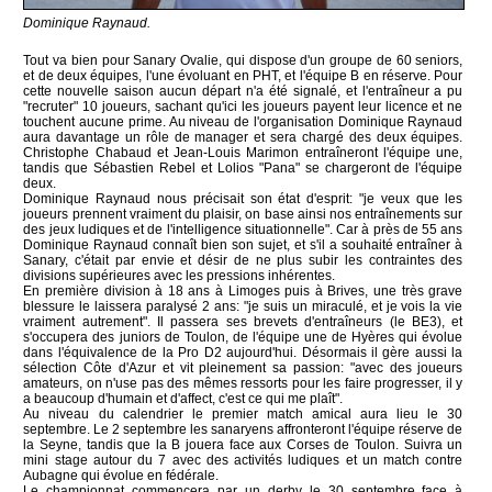
Dominique Raynaud.
Tout va bien pour Sanary Ovalie, qui dispose d'un groupe de 60 seniors,
et de deux équipes, l'une évoluant en PHT, et l'équipe B en réserve. Pour
cette nouvelle saison aucun départ n'a été signalé, et l'entraîneur a pu
"recruter" 10 joueurs, sachant qu'ici les joueurs payent leur licence et ne
touchent aucune prime. Au niveau de l'organisation Dominique Raynaud
aura davantage un rôle de manager et sera chargé des deux équipes.
Christophe Chabaud et Jean-Louis Marimon entraîneront l'équipe une,
tandis que Sébastien Rebel et Lolios "Pana" se chargeront de l'équipe
deux.
Dominique Raynaud nous précisait son état d'esprit: "je veux que les
joueurs prennent vraiment du plaisir, on base ainsi nos entraînements sur
des jeux ludiques et de l'intelligence situationnelle". Car à près de 55 ans
Dominique Raynaud connaît bien son sujet, et s'il a souhaité entraîner à
Sanary, c'était par envie et désir de ne plus subir les contraintes des
divisions supérieures avec les pressions inhérentes.
En première division à 18 ans à Limoges puis à Brives, une très grave
blessure le laissera paralysé 2 ans: "je suis un miraculé, et je vois la vie
vraiment autrement". Il passera ses brevets d'entraîneurs (le BE3), et
s'occupera des juniors de Toulon, de l'équipe une de Hyères qui évolue
dans l'équivalence de la Pro D2 aujourd'hui. Désormais il gère aussi la
sélection Côte d'Azur et vit pleinement sa passion: "avec des joueurs
amateurs, on n'use pas des mêmes ressorts pour les faire progresser, il y
a beaucoup d'humain et d'affect, c'est ce qui me plaît".
Au niveau du calendrier le premier match amical aura lieu le 30
septembre. Le 2 septembre les sanaryens affronteront l'équipe réserve de
la Seyne, tandis que la B jouera face aux Corses de Toulon. Suivra un
mini stage autour du 7 avec des activités ludiques et un match contre
Aubagne qui évolue en fédérale.
Le championnat commencera par un derby le 30 septembre face à