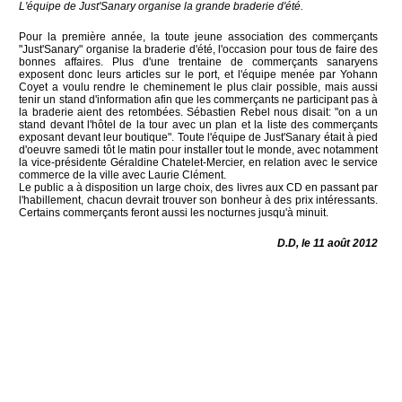
L'équipe de Just'Sanary organise la grande braderie d'été.
Pour la première année, la toute jeune association des commerçants
"Just'Sanary" organise la braderie d'été, l'occasion pour tous de faire des
bonnes affaires. Plus d'une trentaine de commerçants sanaryens
exposent donc leurs articles sur le port, et l'équipe menée par Yohann
Coyet a voulu rendre le cheminement le plus clair possible, mais aussi
tenir un stand d'information afin que les commerçants ne participant pas à
la braderie aient des retombées. Sébastien Rebel nous disait: "on a un
stand devant l'hôtel de la tour avec un plan et la liste des commerçants
exposant devant leur boutique". Toute l'équipe de Just'Sanary était à pied
d'oeuvre samedi tôt le matin pour installer tout le monde, avec notamment
la vice-présidente Géraldine Chatelet-Mercier, en relation avec le service
commerce de la ville avec Laurie Clément.
Le public a à disposition un large choix, des livres aux CD en passant par
l'habillement, chacun devrait trouver son bonheur à des prix intéressants.
Certains commerçants feront aussi les nocturnes jusqu'à minuit.
D.D, le 11 août 2012