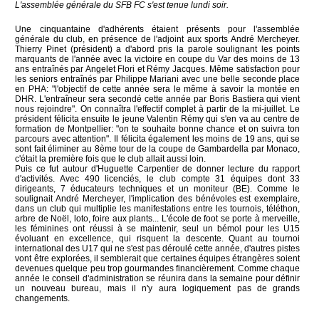
L'assemblée générale du SFB FC s'est tenue lundi soir.
Une cinquantaine d'adhérents étaient présents pour l'assemblée
générale du club, en présence de l'adjoint aux sports André Mercheyer.
Thierry Pinet (président) a d'abord pris la parole soulignant les points
marquants de l'année avec la victoire en coupe du Var des moins de 13
ans entraînés par Angelet Flori et Rémy Jacques. Même satisfaction pour
les seniors entraînés par Philippe Mariani avec une belle seconde place
en PHA: "l'objectif de cette année sera le même à savoir la montée en
DHR. L'entraîneur sera secondé cette année par Boris Bastiera qui vient
nous rejoindre". On connaîtra l'effectif complet à partir de la mi-juillet. Le
président félicita ensuite le jeune Valentin Rémy qui s'en va au centre de
formation de Montpellier: "on te souhaite bonne chance et on suivra ton
parcours avec attention". Il félicita également les moins de 19 ans, qui se
sont fait éliminer au 8ème tour de la coupe de Gambardella par Monaco,
c'était la première fois que le club allait aussi loin.
Puis ce fut autour d'Huguette Carpentier de donner lecture du rapport
d'activités. Avec 490 licenciés, le club compte 31 équipes dont 33
dirigeants, 7 éducateurs techniques et un moniteur (BE). Comme le
soulignait André Mercheyer, l'implication des bénévoles est exemplaire,
dans un club qui multiplie les manifestations entre les tournois, téléthon,
arbre de Noël, loto, foire aux plants... L'école de foot se porte à merveille,
les féminines ont réussi à se maintenir, seul un bémol pour les U15
évoluant en excellence, qui risquent la descente. Quant au tournoi
international des U17 qui ne s'est pas déroulé cette année, d'autres pistes
vont être explorées, il semblerait que certaines équipes étrangères soient
devenues quelque peu trop gourmandes financièrement. Comme chaque
année le conseil d'administration se réunira dans la semaine pour définir
un nouveau bureau, mais il n'y aura logiquement pas de grands
changements.