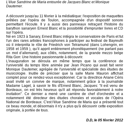
L'élue Sandrine de Maria entourée de Jacques Blanc et Monique
Dautemer.
A découvrir jusqu'au 11 février à la médiatèque: l'exposition de maquettes
prêtées par l'opéra de Toulon, accompagnée d'un dispositif sonore
permettant l'écoute. Il y a aussi des panneaux retraçant l'histoire du
barython sanaryen Ernest Blanc et la possibilité d'emprunter livres et CD
sur l'opéra.
Né en 1923 à Sanary, Ernest Blanc intégra le conservatoire de Paris et fut
l'un des rares artistes francophones à participer au festival de Bayreuth
où il interpréta le rôle de Friedrich von Telramund (dans Lohengrin, en
1958 et 1959 ), qu’il apprit entièrement phonétiquement (ne parlant pas
un mot d’allemand), aux côtés, notamment, de la grande mezzo belge
Rita Gorr. Une histoire passionnante à découvrir.
L'inauguration se déroula en même temps que la conférence de
l'université du temps libre animée par Jean Picano qui avait fait venir
Monique Dautemer, agrégée de l'université et spécialiste des études de
musicologie. Inutile de préciser que la salle Marie Mauron affichait
complet pour ce rendez-vous exceptionnel. Car la directrice Ariane Céris
avait invité un convive de marque, notamment grâce à la journaliste
Madame Laget, à savoir le fils d'Ernest Blanc, Jacques: "il est venu de
Bordeaux, on est très heureux qu'il ait répondu favorablement à notre
invitation". Ce dernier a mené une carrière de chef d'orchestre et a
notamment été directeur des études chorales et vocales de l’Opéra
National de Bordeaux. C'est l'élue Sandrine de Maria qui a présenté tout
ce beau monde, et désormais il n'y a plus qu'à découvrir cette exposition
originale, à portée de tous.
D.D, le 05 février 2012