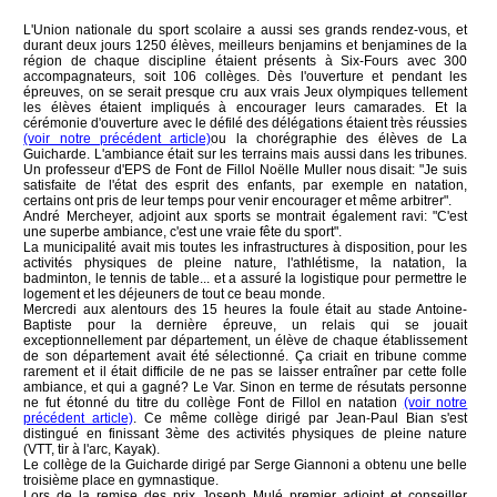
L'Union nationale du sport scolaire a aussi ses grands rendez-vous, et
durant deux jours 1250 élèves, meilleurs benjamins et benjamines de la
région de chaque discipline étaient présents à Six-Fours avec 300
accompagnateurs, soit 106 collèges. Dès l'ouverture et pendant les
épreuves, on se serait presque cru aux vrais Jeux olympiques tellement
les élèves étaient impliqués à encourager leurs camarades. Et la
cérémonie d'ouverture avec le défilé des délégations étaient très réussies
(voir notre précédent article)
ou la chorégraphie des élèves de La
Guicharde. L'ambiance était sur les terrains mais aussi dans les tribunes.
Un professeur d'EPS de Font de Fillol Noëlle Muller nous disait: "Je suis
satisfaite de l'état des esprit des enfants, par exemple en natation,
certains ont pris de leur temps pour venir encourager et même arbitrer".
André Mercheyer, adjoint aux sports se montrait également ravi: "C'est
une superbe ambiance, c'est une vraie fête du sport".
La municipalité avait mis toutes les infrastructures à disposition, pour les
activités physiques de pleine nature, l'athlétisme, la natation, la
badminton, le tennis de table... et a assuré la logistique pour permettre le
logement et les déjeuners de tout ce beau monde.
Mercredi aux alentours des 15 heures la foule était au stade Antoine-
Baptiste pour la dernière épreuve, un relais qui se jouait
exceptionnellement par département, un élève de chaque établissement
de son département avait été sélectionné. Ça criait en tribune comme
rarement et il était difficile de ne pas se laisser entraîner par cette folle
ambiance, et qui a gagné? Le Var. Sinon en terme de résutats personne
ne fut étonné du titre du collège Font de Fillol en natation
(voir notre
précédent article)
. Ce même collège dirigé par Jean-Paul Bian s'est
distingué en finissant 3ème des activités physiques de pleine nature
(VTT, tir à l'arc, Kayak).
Le collège de la Guicharde dirigé par Serge Giannoni a obtenu une belle
troisième place en gymnastique.
Lors de la remise des prix Joseph Mulé premier adjoint et conseiller