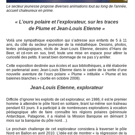
Le secteur jeunesse propose diverses animations tout au long de l'année,
accueil chaleureux en prime.
« L’ours polaire et l’explorateur, sur les traces
de Plume et Jean-Louis Etienne »
Voilà une sympathique exposition qui s’adresse aux enfants de 5 à 11
ans, du côté du secteur jeunesse de la médiathèque. Dessins, photos,
textes pédagogiques, récits de Jean-Louis Etienne, dessins d’Hans de
Beer, et cd-rom en sus, bref, toute une mise en espace pour attirer la
curiosité des petits. Il serait bien dommage de ne pas s’y arrêter.
Cette exposition destinée aux écoles et aux bibliothèques, a été élaborée
en partenariat avec Jean-Louis Etienne dans le cadre de la sortie d’une
nouvelle aventure de l’ours polaire « Plume » intitulée « Plume et les
baleines blanches » (sortie en octobre 2008).
Jean-Louis Etienne, explorateur
Difficile d’ignorer les exploits de cet explorateur, en 1986, il est le premier
homme à atteindre le pôle Nord en solitaire, tirant lui-même son traîneau
pendant 63 jours. Il a participé à de nombreuses explorations à vocation
pédagogique afin de faire connaître les régions polaires (péninsule
Antarctique, Patagonie, il a réalisé la Mission Banquise en dérivant 3
mois sur la banquise du pôle nord…).
Le prochain challenge de cet explorateur consistera à traverser le pôle
Nord en Ballon en avril 2010. L’idée est de montrer « la régression de la