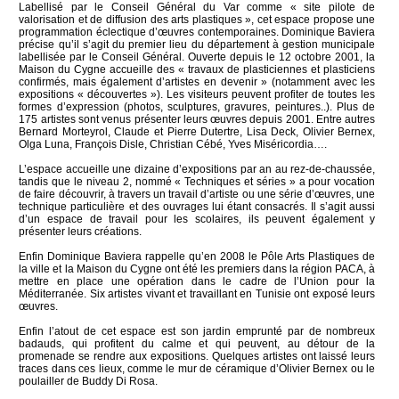
Labellisé par le Conseil Général du Var comme « site pilote de
valorisation et de diffusion des arts plastiques », cet espace propose une
programmation éclectique d’œuvres contemporaines. Dominique Baviera
précise qu’il s’agit du premier lieu du département à gestion municipale
labellisée par le Conseil Général. Ouverte depuis le 12 octobre 2001, la
Maison du Cygne accueille des « travaux de plasticiennes et plasticiens
confirmés, mais également d’artistes en devenir » (notamment avec les
expositions « découvertes »). Les visiteurs peuvent profiter de toutes les
formes d’expression (photos, sculptures, gravures, peintures..). Plus de
175 artistes sont venus présenter leurs œuvres depuis 2001. Entre autres
Bernard Morteyrol, Claude et Pierre Dutertre, Lisa Deck, Olivier Bernex,
Olga Luna, François Disle, Christian Cébé, Yves Miséricordia….
L’espace accueille une dizaine d’expositions par an au rez-de-chaussée,
tandis que le niveau 2, nommé « Techniques et séries » a pour vocation
de faire découvrir, à travers un travail d’artiste ou une série d’œuvres, une
technique particulière et des ouvrages lui étant consacrés. Il s’agit aussi
d’un espace de travail pour les scolaires, ils peuvent également y
présenter leurs créations.
Enfin Dominique Baviera rappelle qu’en 2008 le Pôle Arts Plastiques de
la ville et la Maison du Cygne ont été les premiers dans la région PACA, à
mettre en place une opération dans le cadre de l’Union pour la
Méditerranée. Six artistes vivant et travaillant en Tunisie ont exposé leurs
œuvres.
Enfin l’atout de cet espace est son jardin emprunté par de nombreux
badauds, qui profitent du calme et qui peuvent, au détour de la
promenade se rendre aux expositions. Quelques artistes ont laissé leurs
traces dans ces lieux, comme le mur de céramique d’Olivier Bernex ou le
poulailler de Buddy Di Rosa.