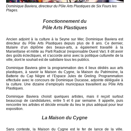
Dominique Baviera, directeur du Pôle Arts Plastiques de Six Fours les
Plages.
Fonctionnement du
Pôle Arts Plastiques
Ancien adjoint à la culture à la Seyne sur Mer, Dominique Baviera est
directeur du Pôle Arts Plastiques depuis plus de 8 ans. Ce dernier,
titulaire d’un diplôme des beaux-arts, a également travaillé à la
Marseillaise et milite au Parti Radical (responsable Ouest Var). Il dit avoir
des goûts éclectiques, et s’accorde ainsi avec la politique culturelle de la
ville, dont le souhait est de satisfaire tous les publics.
Dominique Baviera gère la programmation des 4 lieux dédiés aux arts
plastiques, à savoir la Maison du Cygne, la Maison du Patrimoine, la
Batterie du Cap Nègre et l’Espace Jules de Greling. Programmation
effectuée avec le concours de Dominique Ducasse, adjointe déléguée à
la culture. Une dizaine d’employés municipaux travaillent au Pôle Arts
Plastiques.
Dominique Baviera choisit quelques artistes, mais il reçoit surtout
beaucoup de candidatures, entre 5 et 6 par semaine. Il appelle, puis
rencontre les artistes et décide ensuite du lieu le plus adéquat pour leur
exposition.
La Maison du Cygne
Sans conteste, la Maison du Cygne est le fer de lance de la ville.