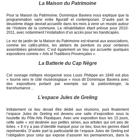
La Maison du Patrimoine
Pour la Maison du Patrimoine, Dominique Baviera nous explique que la
programmation varie entre figuratif et contemporain. D’autre part le
deuxième étage devrait accueillir dans les mois à venir un musée autour
de l’histoire de la commune. La réhabilitation étant prévue pour 2010-
2011, avec notamment l’installation d’un accès pour les handicapés.
Le rez de jardin de la Maison du Patrimoine est réservé aux associations,
comme les cafés-philos, les ateliers de peinture ou pour certaines
assemblées générales. C’est également un lieu qui accueille quelques
expositions comme « Arts et Traditions Provençales ».
La Batterie du Cap Nègre
Cet ouvrage militaire réorganisé sous Louis Philippe en 1846 est plus
« tourné vers le côté muséologique » nous dit Dominique Baviera avec
des expositions portant par exemple sur la paléontologie, la
transhumance…
L’espace Jules de Greling
Initialement ce lieu devait être dédié aux réunions, puis finalement
l’espace Jules de Greling est devenu une salle d’exposition sous la
houlette du Pôle Arts Plastiques. Avec une exposition tous les 15 jours,
cette salle « est destinée aux petites séries, aux artistes qui ont peu de
toiles. » Il n’y a pas d’identité marqué pour ce lieu, tous les genres étant
représentés. D’autre part la particularité de l’espace Jules de Greling est
l’obligation pour celui qui expose d’assurer les permanences, dans la