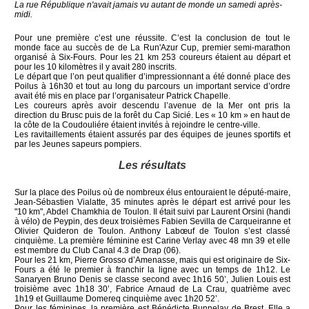
La rue République n'avait jamais vu autant de monde un samedi après-
midi.
Pour une première c’est une réussite. C’est la conclusion de tout le
monde face au succès de de La Run'Azur Cup, premier semi-marathon
organisé à Six-Fours. Pour les 21 km 253 coureurs étaient au départ et
pour les 10 kilomètres il y avait 280 inscrits.
Le départ que l’on peut qualifier d’impressionnant a été donné place des
Poilus à 16h30 et tout au long du parcours un important service d’ordre
avait été mis en place par l’organisateur Patrick Chapelle.
Les coureurs après avoir descendu l’avenue de la Mer ont pris la
direction du Brusc puis de la forêt du Cap Sicié. Les « 10 km » en haut de
la côte de la Coudouliére étaient invités à rejoindre le centre-ville.
Les ravitaillements étaient assurés par des équipes de jeunes sportifs et
par les Jeunes sapeurs pompiers.
Les résultats
Sur la place des Poilus où de nombreux élus entouraient le député-maire,
Jean-Sébastien Vialatte, 35 minutes après le départ est arrivé pour les
"10 km", Abdel Chamkhia de Toulon. Il était suivi par Laurent Orsini (handi
à vélo) de Peypin, des deux troisièmes Fabien Sevilla de Carqueiranne et
Olivier Quideron de Toulon. Anthony Labœuf de Toulon s’est classé
cinquième. La première féminine est Carine Verlay avec 48 mn 39 et elle
est membre du Club Canal 4.3 de Drap (06).
Pour les 21 km, Pierre Grosso d’Amenasse, mais qui est originaire de Six-
Fours a été le premier à franchir la ligne avec un temps de 1h12. Le
Sanaryen Bruno Denis se classe second avec 1h16 50’, Julien Louis est
troisième avec 1h18 30’, Fabrice Arnaud de La Crau, quatrième avec
1h19 et Guillaume Domereq cinquième avec 1h20 52’.
Pour les féminines, la première est Bénédicte Bunnelay de Brest. Elle a