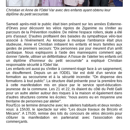
Christian et Anne de l'Odel Var avec des enfants ayant obtenu leur
diplôme du petit secouriste.
Samedi après-midi le public était bien présent sur les années Estienne-
d'Orves pour découvrir les vélos rigolos de Ziganime ou s'initier au
parcours de la Prévention routière. De même l'espace rollers, skate a été
pris d'assaut. D'autres profitaient des balades du sympathique vélo-taxi
associé à l'événement. Au kiosque à musique l'ambiance était plus
studieuse, Anne et Christian initiaient les enfants et leurs familles aux
gestes de premiers secours: "Dix personnes par jour meurent d'un arrêt
cardiaque. Nous expliquons à l'aide des mannequins comment agir,
donner l'alerte, utiliser un défibrillateur. A l'issue de l'atelier les enfants ont
un diplôme d'honneur du petit secouriste" a expliqué Christian
responsable sécurité à l'Odel Var.
Les enfants ont aussi pu s'initier à comment réagir face à un saignement,
un étouffement. Depuis un an l'ODEL Var est doté d'un service de
formation au secourisme et à la sécurité incendie: "On dispense des
formations à tout public". La structure était présente pour la première fois
à cette manifestation mis en place par le service sport-éducation-
jeunesse de la commune. Les 21 et 22, ils étaient du côté du Petit Galli
pour un autre atelier autour des risques à la maison et également dans
d'autres structures comme les écoles: "nous avons eu en moyenne une
trentaine de personnes par atelier".
Roul'Eco se termine dimanche avec les ateliers habituels et deux rendez-
vous: à 15h30, le spectacle sur vélo "Les douze travaux de Bricolo et
Mécano". A 17h30, remise des lots du concours de vélos décorés pour
clôturer la manifestation en partenariat avec l'association des
commerçants.