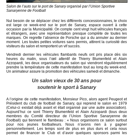
Salon de l’auto sur le port de Sanary organisé par l’Union Sportive
Sanaryenne de Football
Nul besoin de se déplacer chez les différents concessionnaires, le choix
est large ce week-end sur le port de Sanary, espace ouvert à cette
occasion par la Municipalité. On compte cent vingt huit véhicules français
et étrangers, avec une représentation presque complète de toutes les
marques. On regrette l’absence de Porsche qui a du annuler au dernier
moment. Les toutes petites voitures sans permis, attirent la curiosité des
visiteurs du salon et remportent un vif succès.
Vendredi dernier les véhicules flambants neufs ont pris place dès six
heures du matin, sous l’œil attentif de Thierry Blumenfeld et Alain
Azzopardi, les deux organisateurs du salon qui viendront régulièrement
prendre la température de cette manifestation tout au long du week-end.
Un animateur assure la promotion des véhicules samedi et dimanche.
Un salon vieux de 30 ans pour
soutenir le sport à Sanary
A l’origine de cette manifestation, Monsieur Pico, alors agent Peugeot et
Président du club de football de Sanary, qui reprend le salon en 1979
(Celui-ci existait déjà avant et était organisé par une autre association).
Aujourd’hui ce sont Thierry Blumenfeld et Alain Azzopardi (tous deux
membres du Comité directeur de l’Union Sportive Sanaryenne de
Football) qui tiennent le flambeau : « Nous organisons ce salon surtout
pour nos jeunes footballeurs. Nous n’avons rien à y gagner
personnellement. Les temps sont de plus en plus durs et cela nous
permet de financer le Club et d’avoir quelques sponsors parmi les