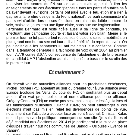
relativiser les scores du FN sur ce canton, mais appelait à tirer les
enseignements de ces élections: "j''appelle tous les partis républicains à
balayer devant leur porte, certains ont joué avec le feu, et on n' a rien à
gagner à faire élire des gens du Front national". Le parti communiste n'a
pas servi d'arbitre lors de ses élections en raison du faible nombre de
voix, mais a toujours tenu une ligne claire, sans aucune tergiversation.
Ferdinand Benrhard est resté fidèle aussi à sa ligne de conduite, en
effectuant une campagne courte et faisant valoir son bilan. Même si le
premier tour ne fut pas de tout repos, ses électeurs se sont mobilisés en
plus grand nombre au second tour et il a bénéficié du report des voix. On
peut noter que les sanaryens lui ont maintenu leur confiance. Comme
dans la tendance générale il a fait moins de voix qu'en 2004 au premier
tour, 7.779 contre 3.677, conséquence de l'abstention et de la présence
du candidat UMP. L'abstention aurait ainsi pu faire basculer le scrutin dès
le premier tour.
Et maintenant ?
On devrait voir de nouvelles alliances pour les prochaines échéances,
Michel Rouvier (PS) appelant au soir du premier tour à une alliance avec
Europe Ecologie les Verts. Du côté du PC, on souhaitait plus un débat
autour d'un vrai projet politique et non d'alliance pour une alliance.
Grégory Gennaro (FN) ne cache pas ses ambitions pour les législatives et
les municipales d'Ollioules. Quant à l'UMP, on peut s'interroger si ces
élections n'ont pas mis en relief les divergences de points de vue,
notamment sur l'attitude à adopter face au front National. Christian Kalac
entend poursuivre la politique, annonçant sur son site: "je suis d'ores et
déjà candidat aux élections de 2014 et je participerai à la mise en place
d'équipes d'avenir sur nos communes de Bandol - Ollioules - Evenos et
Sanary".
Le grand vainqueur est Ferdinand Bernhard qui expliquait aussi son très