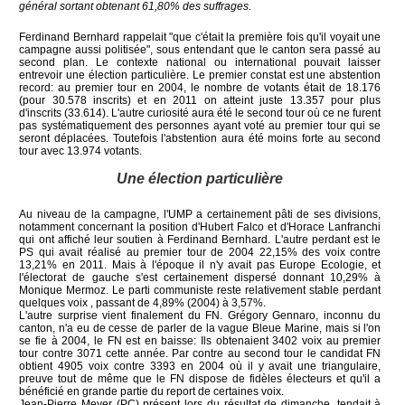
général sortant obtenant 61,80% des suffrages.
Ferdinand Bernhard rappelait "que c'était la première fois qu'il voyait une
campagne aussi politisée", sous entendant que le canton sera passé au
second plan. Le contexte national ou international pouvait laisser
entrevoir une élection particulière. Le premier constat est une abstention
record: au premier tour en 2004, le nombre de votants était de 18.176
(pour 30.578 inscrits) et en 2011 on atteint juste 13.357 pour plus
d'inscrits (33.614). L'autre curiosité aura été le second tour où ce ne furent
pas systématiquement des personnes ayant voté au premier tour qui se
seront déplacées. Toutefois l'abstention aura été moins forte au second
tour avec 13.974 votants.
Une élection particulière
Au niveau de la campagne, l'UMP a certainement pâti de ses divisions,
notamment concernant la position d'Hubert Falco et d'Horace Lanfranchi
qui ont affiché leur soutien à Ferdinand Bernhard. L'autre perdant est le
PS qui avait réalisé au premier tour de 2004 22,15% des voix contre
13,21% en 2011. Mais à l'époque il n'y avait pas Europe Ecologie, et
l'électorat de gauche s'est certainement dispersé donnant 10,29% à
Monique Mermoz. Le parti communiste reste relativement stable perdant
quelques voix , passant de 4,89% (2004) à 3,57%.
L'autre surprise vient finalement du FN. Grégory Gennaro, inconnu du
canton, n'a eu de cesse de parler de la vague Bleue Marine, mais si l'on
se fie à 2004, le FN est en baisse: Ils obtenaient 3402 voix au premier
tour contre 3071 cette année. Par contre au second tour le candidat FN
obtient 4905 voix contre 3393 en 2004 où il y avait une triangulaire,
preuve tout de même que le FN dispose de fidèles électeurs et qu'il a
bénéficié en grande partie du report de certaines voix.
Jean-Pierre Meyer (PC) présent lors du résultat de dimanche, tendait à