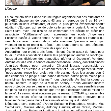
L'équipe.
La course croisière Edhec est une régate organisée par des étudiants de
l'EDHEC chaque année depuis 43 ans et regroupe du 9 au 16 avril
plusieurs milliers d'étudiants, et c'est le plus grand événement sportif
étudiant d'Europe, qui se déroule cette année à Lorient. Antoine Mas
Saint-Guiral avec une dizaine de camarades ont décidé de créer une
association "Voil'Ensiame" pour représenter leur école d'ingénieurs
Ensiame basée à Valenciennes. Antoine est un jeune six-fournais qui
s'est lancé avec passion dans cette aventure: "personne ne croyait
vraiment en notre projet au début". Les jeunes gens se sont démenés
pour monter leur projet et trouver des sponsors.
Aujourd'hui leur projet a pris forme : ils ont récolté assez de fonds pour
louer un voilier et ont décidé d'axer leur participation autour de l'écologie :
"nous allons distribuer des plaquettes Info'mer et écogeste". Vendredi
Antoine est allé voir le service environnement de Sanary, dont l'adjoint est
Jean-Luc Granet, pour rencontrer Chrystel Massa, responsable du
programme d'éducation à l'environnement et au développement durable:
"nous avons trouvé leur projet très intéressant. Nous leur avons donné
des cendriers de plage et une bande dessinée éditée par la mairie pour
sensibiliser les enfants à la mer" nous dira-t-elle. Au final la coque du
bateau abritera un logo de la ville de Sanary : "nous voulions inscrire
notre projet de course dans une optique écologique, nous sensibiliserons
les gens sur les gestes simples que l'on peut effectuer dans le milieu de
la voile". Ils seront ainsi soutenus par le réseau ECONAV qui rassemble
différents acteurs "désireux de mutualiser compétences et moyens pour
favoriser l'émergence d'une filière navale et nautique durable".
L'équipage sera composé d'Arthur-Guillaume Renaudeau, Antoine Mas
Saint-Guiral, Maxime Abbar, Anthony Caudeli, Alban Girard, Matthieu
Jacquel et Lucas Bellanger tandis que le relais sera effectué sur terre par