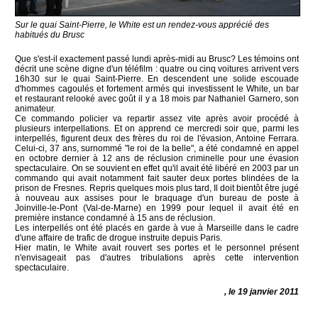
Sur le quai Saint-Pierre, le White est un rendez-vous apprécié des
habitués du Brusc
Que s'est-il exactement passé lundi après-midi au Brusc? Les témoins ont
décrit une scène digne d'un téléfilm : quatre ou cinq voitures arrivent vers
16h30 sur le quai Saint-Pierre. En descendent une solide escouade
d'hommes cagoulés et fortement armés qui investissent le White, un bar
et restaurant relooké avec goût il y a 18 mois par Nathaniel Garnero, son
animateur.
Ce commando policier va repartir assez vite après avoir procédé à
plusieurs interpellations. Et on apprend ce mercredi soir que, parmi les
interpellés, figurent deux des frères du roi de l'évasion, Antoine Ferrara.
Celui-ci, 37 ans, surnommé "le roi de la belle", a été condamné en appel
en octobre dernier à 12 ans de réclusion criminelle pour une évasion
spectaculaire. On se souvient en effet qu'il avait été libéré en 2003 par un
commando qui avait notamment fait sauter deux portes blindées de la
prison de Fresnes. Repris quelques mois plus tard, Il doit bientôt être jugé
à nouveau aux assises pour le braquage d'un bureau de poste à
Joinville-le-Pont (Val-de-Marne) en 1999 pour lequel il avait été en
première instance condamné à 15 ans de réclusion.
Les interpellés ont été placés en garde à vue à Marseille dans le cadre
d'une affaire de trafic de drogue instruite depuis Paris.
Hier matin, le White avait rouvert ses portes et le personnel présent
n'envisageait pas d'autres tribulations après cette intervention
spectaculaire.
, le 19 janvier 2011