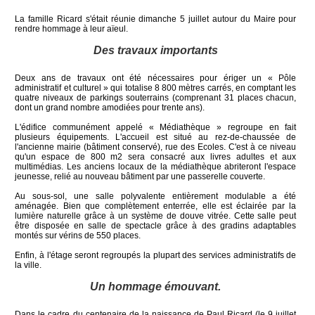
La famille Ricard s'était réunie dimanche 5 juillet autour du Maire pour
rendre hommage à leur aïeul.
Des travaux importants
Deux ans de travaux ont été nécessaires pour ériger un « Pôle
administratif et culturel » qui totalise 8 800 mètres carrés, en comptant les
quatre niveaux de parkings souterrains (comprenant 31 places chacun,
dont un grand nombre amodiées pour trente ans).
L'édifice communément appelé « Médiathèque » regroupe en fait
plusieurs équipements. L'accueil est situé au rez-de-chaussée de
l'ancienne mairie (bâtiment conservé), rue des Ecoles. C'est à ce niveau
qu'un espace de 800 m2 sera consacré aux livres adultes et aux
multimédias. Les anciens locaux de la médiathèque abriteront l'espace
jeunesse, relié au nouveau bâtiment par une passerelle couverte.
Au sous-sol, une salle polyvalente entièrement modulable a été
aménagée. Bien que complètement enterrée, elle est éclairée par la
lumière naturelle grâce à un système de douve vitrée. Cette salle peut
être disposée en salle de spectacle grâce à des gradins adaptables
montés sur vérins de 550 places.
Enfin, à l'étage seront regroupés la plupart des services administratifs de
la ville.
Un hommage émouvant.
Dans le cadre du centenaire de la naissance de Paul Ricard (le 9 juillet