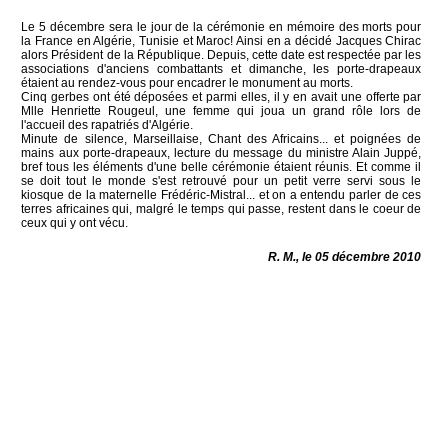
Le 5 décembre sera le jour de la cérémonie en mémoire des morts pour
la France en Algérie, Tunisie et Maroc! Ainsi en a décidé Jacques Chirac
alors Président de la République. Depuis, cette date est respectée par les
associations d'anciens combattants et dimanche, les porte-drapeaux
étaient au rendez-vous pour encadrer le monument au morts.
Cinq gerbes ont été déposées et parmi elles, il y en avait une offerte par
Mlle Henriette Rougeul, une femme qui joua un grand rôle lors de
l'accueil des rapatriés d'Algérie.
Minute de silence, Marseillaise, Chant des Africains... et poignées de
mains aux porte-drapeaux, lecture du message du ministre Alain Juppé,
bref tous les éléments d'une belle cérémonie étaient réunis. Et comme il
se doit tout le monde s'est retrouvé pour un petit verre servi sous le
kiosque de la maternelle Frédéric-Mistral... et on a entendu parler de ces
terres africaines qui, malgré le temps qui passe, restent dans le coeur de
ceux qui y ont vécu.
R. M., le 05 décembre 2010