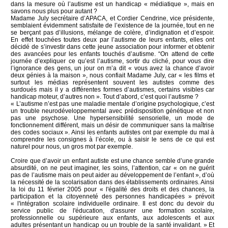
dans la mesure où l’autisme est un handicap « médiatique », mais en
savons nous plus pour autant ?
Madame July secrétaire d’APACA, et Cordier Cendrine, vice présidente,
semblaient évidemment satisfaite de l’existence de la journée, tout en ne
se berçant pas d’illusions, mélange de colère, d’indignation et d’espoir.
En effet touchées toutes deux par l’autisme de leurs enfants, elles ont
décidé de s’investir dans cette jeune association pour informer et obtenir
des avancées pour les enfants touchés d’autisme. “On attend de cette
journée d’expliquer ce qu’est l’autisme, sortir du cliché, pour vous dire
l’ignorance des gens, un jour on m’a dit « vous avez la chance d’avoir
deux génies à la maison », nous confiait Madame July, car « les films et
surtout les médias représentent souvent les autistes comme des
surdoués mais il y a différentes formes d’autismes, certains visibles car
handicap moteur, d’autres non ». Tout d’abord, c’est quoi l’autisme ?
« L’autisme n’est pas une maladie mentale d’origine psychologique, c’est
un trouble neurodéveloppemental avec prédisposition génétique et non
pas une psychose. Une hypersensibilité sensorielle, un mode de
fonctionnement différent, mais un désir de communiquer sans la maîtrise
des codes sociaux ». Ainsi les enfants autistes ont par exemple du mal à
comprendre les consignes à l’école, ou à saisir le sens de ce qui est
naturel pour nous, un gros mot par exemple.
Croire que d’avoir un enfant autiste est une chance semble d’une grande
absurdité, on ne peut imaginer, les soins, l’attention, car « on ne guérit
pas de l’autisme mais on peut aider au développement de l’enfant », d’où
la nécessité de la scolarisation dans des établissements ordinaires. Ainsi
la loi du 11 février 2005 pour « l'égalité des droits et des chances, la
participation et la citoyenneté des personnes handicapées » prévoit
« l'intégration scolaire individuelle ordinaire. Il est donc du devoir du
service public de l'éducation, d'assurer une formation scolaire,
professionnelle ou supérieure aux enfants, aux adolescents et aux
adultes présentant un handicap ou un trouble de la santé invalidant. » Et