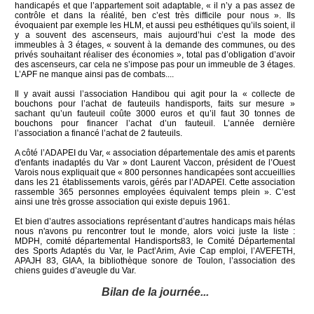
handicapés et que l’appartement soit adaptable, « il n’y a pas assez de
contrôle et dans la réalité, ben c’est très difficile pour nous ». Ils
évoquaient par exemple les HLM, et aussi peu esthétiques qu’ils soient, il
y a souvent des ascenseurs, mais aujourd’hui c’est la mode des
immeubles à 3 étages, « souvent à la demande des communes, ou des
privés souhaitant réaliser des économies », total pas d’obligation d’avoir
des ascenseurs, car cela ne s’impose pas pour un immeuble de 3 étages.
L’APF ne manque ainsi pas de combats....
Il y avait aussi l’association Handibou qui agit pour la « collecte de
bouchons pour l’achat de fauteuils handisports, faits sur mesure »
sachant qu’un fauteuil coûte 3000 euros et qu’il faut 30 tonnes de
bouchons pour financer l’achat d’un fauteuil. L’année dernière
l’association a financé l’achat de 2 fauteuils.
A côté l’ADAPEI du Var, « association départementale des amis et parents
d'enfants inadaptés du Var » dont Laurent Vaccon, président de l’Ouest
Varois nous expliquait que « 800 personnes handicapées sont accueillies
dans les 21 établissements varois, gérés par l’ADAPEI. Cette association
rassemble 365 personnes employées équivalent temps plein ». C’est
ainsi une très grosse association qui existe depuis 1961.
Et bien d’autres associations représentant d’autres handicaps mais hélas
nous n'avons pu rencontrer tout le monde, alors voici juste la liste :
MDPH, comité départemental Handisports83, le Comité Départemental
des Sports Adaptés du Var, le Pact’Arim, Avie Cap emploi, l’AVEFETH,
APAJH 83, GIAA, la bibliothèque sonore de Toulon, l’association des
chiens guides d’aveugle du Var.
Bilan de la journée...