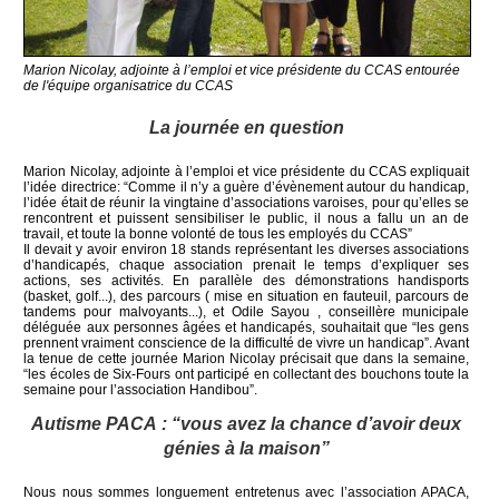
Marion Nicolay, adjointe à l’emploi et vice présidente du CCAS entourée
de l'équipe organisatrice du CCAS
La journée en question
Marion Nicolay, adjointe à l’emploi et vice présidente du CCAS expliquait
l’idée directrice: “Comme il n’y a guère d’évènement autour du handicap,
l’idée était de réunir la vingtaine d’associations varoises, pour qu’elles se
rencontrent et puissent sensibiliser le public, il nous a fallu un an de
travail, et toute la bonne volonté de tous les employés du CCAS”
Il devait y avoir environ 18 stands représentant les diverses associations
d’handicapés, chaque association prenait le temps d’expliquer ses
actions, ses activités. En parallèle des démonstrations handisports
(basket, golf...), des parcours ( mise en situation en fauteuil, parcours de
tandems pour malvoyants...), et Odile Sayou , conseillère municipale
déléguée aux personnes âgées et handicapés, souhaitait que “les gens
prennent vraiment conscience de la difficulté de vivre un handicap”. Avant
la tenue de cette journée Marion Nicolay précisait que dans la semaine,
“les écoles de Six-Fours ont participé en collectant des bouchons toute la
semaine pour l’association Handibou”.
Autisme PACA : “vous avez la chance d’avoir deux
génies à la maison”
Nous nous sommes longuement entretenus avec l’association APACA,