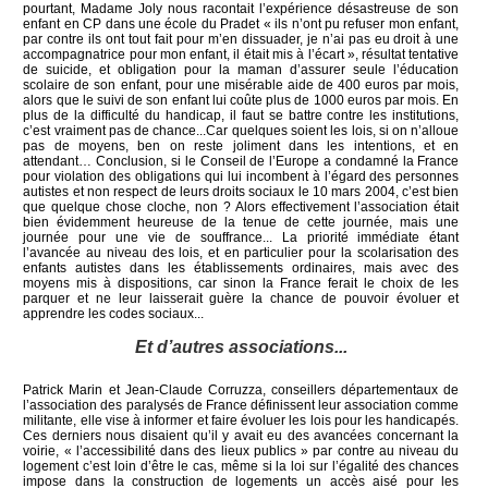
pourtant, Madame Joly nous racontait l’expérience désastreuse de son
enfant en CP dans une école du Pradet « ils n’ont pu refuser mon enfant,
par contre ils ont tout fait pour m’en dissuader, je n’ai pas eu droit à une
accompagnatrice pour mon enfant, il était mis à l’écart », résultat tentative
de suicide, et obligation pour la maman d’assurer seule l’éducation
scolaire de son enfant, pour une misérable aide de 400 euros par mois,
alors que le suivi de son enfant lui coûte plus de 1000 euros par mois. En
plus de la difficulté du handicap, il faut se battre contre les institutions,
c’est vraiment pas de chance...Car quelques soient les lois, si on n’alloue
pas de moyens, ben on reste joliment dans les intentions, et en
attendant… Conclusion, si le Conseil de l’Europe a condamné la France
pour violation des obligations qui lui incombent à l’égard des personnes
autistes et non respect de leurs droits sociaux le 10 mars 2004, c’est bien
que quelque chose cloche, non ? Alors effectivement l’association était
bien évidemment heureuse de la tenue de cette journée, mais une
journée pour une vie de souffrance... La priorité immédiate étant
l’avancée au niveau des lois, et en particulier pour la scolarisation des
enfants autistes dans les établissements ordinaires, mais avec des
moyens mis à dispositions, car sinon la France ferait le choix de les
parquer et ne leur laisserait guère la chance de pouvoir évoluer et
apprendre les codes sociaux...
Et d’autres associations...
Patrick Marin et Jean-Claude Corruzza, conseillers départementaux de
l’association des paralysés de France définissent leur association comme
militante, elle vise à informer et faire évoluer les lois pour les handicapés.
Ces derniers nous disaient qu’il y avait eu des avancées concernant la
voirie, « l’accessibilité dans des lieux publics » par contre au niveau du
logement c’est loin d’être le cas, même si la loi sur l’égalité des chances
impose dans la construction de logements un accès aisé pour les