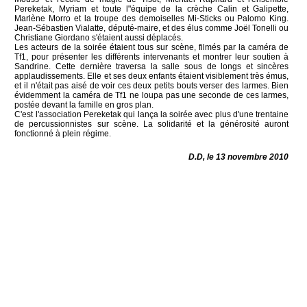
Pereketak, Myriam et toute l"équipe de la crèche Calin et Galipette,
Marlène Morro et la troupe des demoiselles Mi-Sticks ou Palomo King.
Jean-Sébastien Vialatte, député-maire, et des élus comme Joël Tonelli ou
Christiane Giordano s'étaient aussi déplacés.
Les acteurs de la soirée étaient tous sur scène, filmés par la caméra de
Tf1, pour présenter les différents intervenants et montrer leur soutien à
Sandrine. Cette dernière traversa la salle sous de longs et sincères
applaudissements. Elle et ses deux enfants étaient visiblement très émus,
et il n'était pas aisé de voir ces deux petits bouts verser des larmes. Bien
évidemment la caméra de Tf1 ne loupa pas une seconde de ces larmes,
postée devant la famille en gros plan.
C'est l'association Pereketak qui lança la soirée avec plus d'une trentaine
de percussionnistes sur scène. La solidarité et la générosité auront
fonctionné à plein régime.
D.D, le 13 novembre 2010