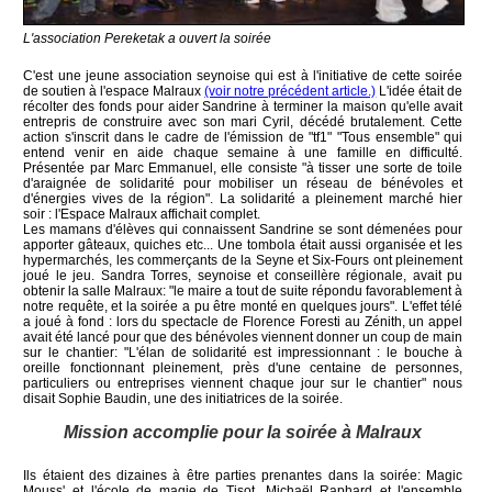
L'association Pereketak a ouvert la soirée
C'est une jeune association seynoise qui est à l'initiative de cette soirée
de soutien à l'espace Malraux
(voir notre précédent article.)
L'idée était de
récolter des fonds pour aider Sandrine à terminer la maison qu'elle avait
entrepris de construire avec son mari Cyril, décédé brutalement. Cette
action s'inscrit dans le cadre de l'émission de "tf1" "Tous ensemble" qui
entend venir en aide chaque semaine à une famille en difficulté.
Présentée par Marc Emmanuel, elle consiste "à tisser une sorte de toile
d'araignée de solidarité pour mobiliser un réseau de bénévoles et
d'énergies vives de la région". La solidarité a pleinement marché hier
soir : l'Espace Malraux affichait complet.
Les mamans d'élèves qui connaissent Sandrine se sont démenées pour
apporter gâteaux, quiches etc... Une tombola était aussi organisée et les
hypermarchés, les commerçants de la Seyne et Six-Fours ont pleinement
joué le jeu. Sandra Torres, seynoise et conseillère régionale, avait pu
obtenir la salle Malraux: "le maire a tout de suite répondu favorablement à
notre requête, et la soirée a pu être monté en quelques jours". L'effet télé
a joué à fond : lors du spectacle de Florence Foresti au Zénith, un appel
avait été lancé pour que des bénévoles viennent donner un coup de main
sur le chantier: "L'élan de solidarité est impressionnant : le bouche à
oreille fonctionnant pleinement, près d'une centaine de personnes,
particuliers ou entreprises viennent chaque jour sur le chantier" nous
disait Sophie Baudin, une des initiatrices de la soirée.
Mission accomplie pour la soirée à Malraux
Ils étaient des dizaines à être parties prenantes dans la soirée: Magic
Mouss' et l'école de magie de Tisot, Michaël Raphard et l'ensemble