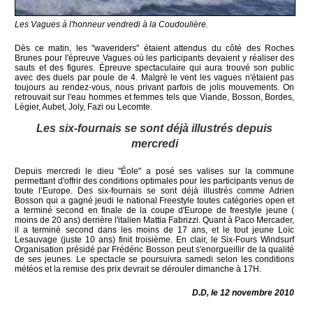
Les Vagues à l'honneur vendredi à la Coudoulière.
Dès ce matin, les "waveriders" étaient attendus du côté des Roches
Brunes pour l'épreuve Vagues où les participants devaient y réaliser des
sauts et des figures. Épreuve spectaculaire qui aura trouvé son public
avec des duels par poule de 4. Malgrè le vent les vagues n'étaient pas
toujours au rendez-vous, nous privant parfois de jolis mouvements. On
retrouvait sur l'eau hommes et femmes tels que Viande, Bosson, Bordes,
Légier, Aubet, Joly, Fazi ou Lecomte.
Les six-fournais se sont déjà illustrés depuis
mercredi
Depuis mercredi le dieu "Éole" a posé ses valises sur la commune
permettant d'offrir des conditions optimales pour les participants venus de
toute l’Europe. Des six-fournais se sont déjà illustrés comme Adrien
Bosson qui a gagné jeudi le national Freestyle toutes catégories open et
a terminé second en finale de la coupe d'Europe de freestyle jeune (
moins de 20 ans) derrière l'italien Mattia Fabrizzi. Quant à Paco Mercader,
il a terminé second dans les moins de 17 ans, et le tout jeune Loïc
Lesauvage (juste 10 ans) finit troisième. En clair, le Six-Fours Windsurf
Organisation présidé par Frédéric Bosson peut s'enorgueillir de la qualité
de ses jeunes. Le spectacle se poursuivra samedi selon les conditions
météos et la remise des prix devrait se dérouler dimanche à 17H.
D.D, le 12 novembre 2010