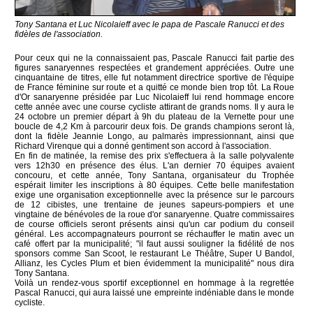
Tony Santana et Luc Nicolaieff avec le papa de Pascale Ranucci et des
fidèles de l'association.
Pour ceux qui ne la connaissaient pas, Pascale Ranucci fait partie des
figures sanaryennes respectées et grandement appréciées. Outre une
cinquantaine de titres, elle fut notamment directrice sportive de l'équipe
de France féminine sur route et a quitté ce monde bien trop tôt. La Roue
d'Or sanaryenne présidée par Luc Nicolaieff lui rend hommage encore
cette année avec une course cycliste attirant de grands noms. Il y aura le
24 octobre un premier départ à 9h du plateau de la Vernette pour une
boucle de 4,2 Km à parcourir deux fois. De grands champions seront là,
dont la fidèle Jeannie Longo, au palmarès impressionnant, ainsi que
Richard Virenque qui a donné gentiment son accord à l'association.
En fin de matinée, la remise des prix s'effectuera à la salle polyvalente
vers 12h30 en présence des élus. L'an dernier 70 équipes avaient
concouru, et cette année, Tony Santana, organisateur du Trophée
espérait limiter les inscriptions à 80 équipes. Cette belle manifestation
exige une organisation exceptionnelle avec la présence sur le parcours
de 12 cibistes, une trentaine de jeunes sapeurs-pompiers et une
vingtaine de bénévoles de la roue d'or sanaryenne. Quatre commissaires
de course officiels seront présents ainsi qu'un car podium du conseil
général. Les accompagnateurs pourront se réchauffer le matin avec un
café offert par la municipalité; "il faut aussi souligner la fidélité de nos
sponsors comme San Scoot, le restaurant Le Théâtre, Super U Bandol,
Allianz, les Cycles Plum et bien évidemment la municipalité" nous dira
Tony Santana.
Voilà un rendez-vous sportif exceptionnel en hommage à la regrettée
Pascal Ranucci, qui aura laissé une empreinte indéniable dans le monde
cycliste.