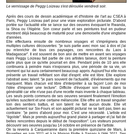
Le vernissage de Peggy Loizeau s'est déroulée vendredi soir.
Après des cours de dessin académique et d'histoire de l'art au CSEA à
Paris, Peggy Loizeau part pour une vraie exploration picturale. D'abord
portée sur l'actualité elle se lance sur des oeuvres évoquant le Rwanda,
la Shoa ou l'Algérie. Son coeur parle et ses peintures tout en pudeur
montrent déjà beaucoup de maturité pour une demoiselle d'une vingtaine
d'années.
Elle effectuera ensuite de nombreux voyages et s'imprégnera des
multiples cultures découvertes: "je suis partie avec mon sac à dos et j'ai
pu m'enrichir de tous ces paysages, ces rencontres du Laos à
Madagascar". Il est souvent de bon aloi de mettre en avant ses voyages
mais Peggy Loizeau fait partie de ces artistes taiseux, dont la peinture
parle plus que ce qu'elle pourrait en dire. Pendant près de 10 ans elle
continuera à peindre mais n'exposera plus, une période de sa vie, un
moment qui lui aura certainement beaucoup appris. Aujourd’hui elle nous
présente un travail reflétant son état d'esprit: elle est libre. Elle explore
l'abstrait avec talent: "je pars souvent de l'actualité, d'événements qui me
marquent. Mais chacun est libre d'interpréter à sa façon! Loin de moi
l'idée d'imposer une lecture". Difficile d'évoquer son travail dans la
généralité car elle n'use pas d'une recette mais invente à chaque tableau.
Les seuls points communs de ses oeuvres seraient finalement l'émotion
qu'elles suscitent et une certaine mélancolie. Elle offre un travail singulier
loin des sentiers battus, et son talent ne fait aucun doute. Elle vit
actuellement sur Six-Fours et son appétit pictural ne se tarit pas, bien au
contraire: "je peins d'abord pour moi. C'est une nécessité. L'artiste est
"égoïste". Mais je prends aujourd'hui grand plaisir à partager et j'ai fait de
belles rencontres depuis le début de l'exposition". Les visiteurs pourront
découvrir ses oeuvres jusqu'au 14 octobre en présence de l'artiste.
On la reverra à Carqueiranne dans la première quinzaine de Mars, à
Bruxelles en juin 2011 et à la Maison Flotte à Sanary à l'été 2011. Ses