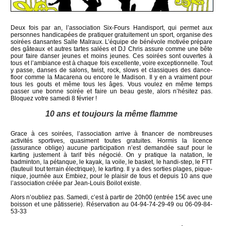
Deux fois par an, l’association Six-Fours Handisport, qui permet aux
personnes handicapées de pratiquer gratuitement un sport, organise des
soirées dansantes Salle Malraux. L’équipe de bénévole motivée prépare
des gâteaux et autres tartes salées et DJ Chris assure comme une bête
pour faire danser jeunes et moins jeunes. Ces soirées sont ouvertes à
tous et l’ambiance est à chaque fois excellente, voire exceptionnelle. Tout
y passe, danses de salons, twist, rock, slows et classiques des dance-
floor comme la Macarena ou encore le Madison. Il y en a vraiment pour
tous les gouts et même tous les âges. Vous voulez en même temps
passer une bonne soirée et faire un beau geste, alors n’hésitez pas.
Bloquez votre samedi 8 février !
10 ans et toujours la même flamme
Grace à ces soirées, l’association arrive à financer de nombreuses
activités sportives, quasiment toutes gratuites. Hormis la licence
(assurance oblige) aucune participation n’est demandée sauf pour le
karting justement à tarif très négocié. On y pratique la natation, le
badminton, la pétanque, le kayak, la voile, le basket, le handi-step, le FTT
(fauteuil tout terrain électrique), le karting. Il y a des sorties plages, pique-
nique, journée aux Embiez, pour le plaisir de tous et depuis 10 ans que
l’association créée par Jean-Louis Boilot existe.
Alors n’oubliez pas. Samedi, c’est à partir de 20h00 (entrée 15€ avec une
boisson et une pâtisserie). Réservation au 04-94-74-29-49 ou 06-09-84-
53-33