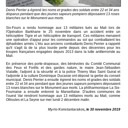
Denis Perrier a égrené les noms et grades des soldats entre 22 et 34 ans
disparus pendant que des jeunes sapeurs pompiers déposaient 13 roses
blanches sur le Monument aux morts.
Six-Fours a rendu hommage aux 13 militaires tués au Mali lors de
l'Opération Barkhane le 25 novembre dans un accident entre un
hélicoptère Tigre et un hélicoptère de transport. Ces militaires menaient
une opération d'appui pour les commandos au sol qui combattaient les
djihadistes armés. L'élu aux anciens combattants Denis Perrier a rappelé
qu'il s'agit là de la plus lourde perte depuis des décennies pour les
troupes françaises engagées depuis 2013 dans la lutte antiterroriste au
Mali.
En présence des porte-drapeaux, des bénévoles du Comité Communal
des Feux et Forêts et des gardes nature, le maire Jean-Sébastien
Vialatte, l'adjoint à la sécurité et à la police Thierry Mas Saint Guiral et
l'adjointe à la culture Dominique Ducasse ont déposé la gerbe du conseil
municipal. Denis Perrier a ensuite égrené les noms et grades des soldats
entre 22 et 34 ans pendant que des jeunes sapeurs pompiers déposaient
13 roses blanches sur le Monument aux morts. La philharmonique La Six-
Fournaise a ensuite entonné la Marseillaise. D'autres communes de
l'ouest Var rendront hommage aux 13 militaires morts au Mali, comme
Ollioules et La Seyne sur mer lundi 2 décembre matin.
Myrto Konstantarakos
, le 30 novembre 2019