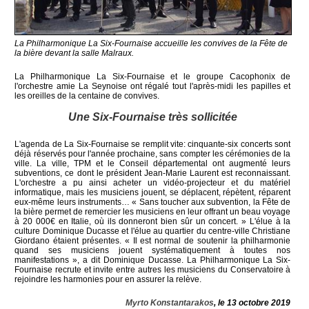
La Philharmonique La Six-Fournaise accueille les convives de la Fête de
la bière devant la salle Malraux.
La Philharmonique La Six-Fournaise et le groupe Cacophonix de
l'orchestre amie La Seynoise ont régalé tout l'après-midi les papilles et
les oreilles de la centaine de convives.
Une Six-Fournaise très sollicitée
L'agenda de La Six-Fournaise se remplit vite: cinquante-six concerts sont
déjà réservés pour l'année prochaine, sans compter les cérémonies de la
ville. La ville, TPM et le Conseil départemental ont augmenté leurs
subventions, ce dont le président Jean-Marie Laurent est reconnaissant.
L'orchestre a pu ainsi acheter un vidéo-projecteur et du matériel
informatique, mais les musiciens jouent, se déplacent, répètent, réparent
eux-même leurs instruments… « Sans toucher aux subvention, la Fête de
la bière permet de remercier les musiciens en leur offrant un beau voyage
à 20 000€ en Italie, où ils donneront bien sûr un concert. » L'élue à la
culture Dominique Ducasse et l'élue au quartier du centre-ville Christiane
Giordano étaient présentes. « Il est normal de soutenir la philharmonie
quand ses musiciens jouent systématiquement à toutes nos
manifestations », a dit Dominique Ducasse. La Philharmonique La Six-
Fournaise recrute et invite entre autres les musiciens du Conservatoire à
rejoindre les harmonies pour en assurer la relève.
Myrto Konstantarakos
, le 13 octobre 2019