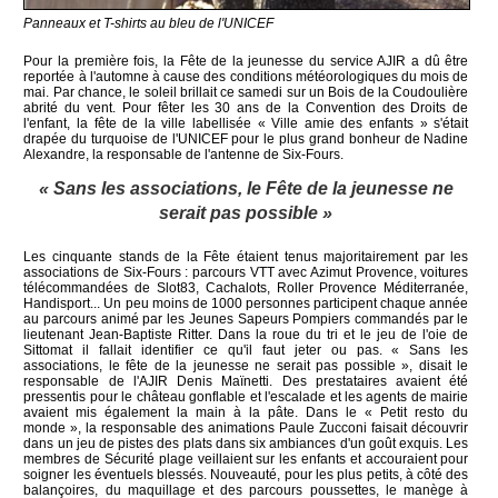
Panneaux et T-shirts au bleu de l'UNICEF
Pour la première fois, la Fête de la jeunesse du service AJIR a dû être
reportée à l'automne à cause des conditions météorologiques du mois de
mai. Par chance, le soleil brillait ce samedi sur un Bois de la Coudoulière
abrité du vent. Pour fêter les 30 ans de la Convention des Droits de
l'enfant, la fête de la ville labellisée « Ville amie des enfants » s'était
drapée du turquoise de l'UNICEF pour le plus grand bonheur de Nadine
Alexandre, la responsable de l'antenne de Six-Fours.
« Sans les associations, le Fête de la jeunesse ne
serait pas possible »
Les cinquante stands de la Fête étaient tenus majoritairement par les
associations de Six-Fours : parcours VTT avec Azimut Provence, voitures
télécommandées de Slot83, Cachalots, Roller Provence Méditerranée,
Handisport... Un peu moins de 1000 personnes participent chaque année
au parcours animé par les Jeunes Sapeurs Pompiers commandés par le
lieutenant Jean-Baptiste Ritter. Dans la roue du tri et le jeu de l'oie de
Sittomat il fallait identifier ce qu'il faut jeter ou pas. « Sans les
associations, le fête de la jeunesse ne serait pas possible », disait le
responsable de l'AJIR Denis Maïnetti. Des prestataires avaient été
pressentis pour le château gonflable et l'escalade et les agents de mairie
avaient mis également la main à la pâte. Dans le « Petit resto du
monde », la responsable des animations Paule Zucconi faisait découvrir
dans un jeu de pistes des plats dans six ambiances d'un goût exquis. Les
membres de Sécurité plage veillaient sur les enfants et accouraient pour
soigner les éventuels blessés. Nouveauté, pour les plus petits, à côté des
balançoires, du maquillage et des parcours poussettes, le manège à