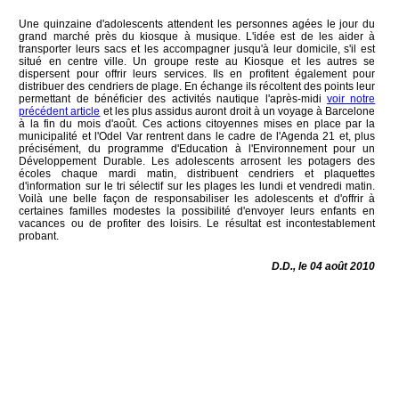
Une quinzaine d'adolescents attendent les personnes agées le jour du
grand marché près du kiosque à musique. L'idée est de les aider à
transporter leurs sacs et les accompagner jusqu'à leur domicile, s'il est
situé en centre ville. Un groupe reste au Kiosque et les autres se
dispersent pour offrir leurs services. Ils en profitent également pour
distribuer des cendriers de plage. En échange ils récoltent des points leur
permettant de bénéficier des activités nautique l'après-midi
voir notre
précédent article
et les plus assidus auront droit à un voyage à Barcelone
à la fin du mois d'août. Ces actions citoyennes mises en place par la
municipalité et l'Odel Var rentrent dans le cadre de l'Agenda 21 et, plus
précisément, du programme d'Education à l'Environnement pour un
Développement Durable. Les adolescents arrosent les potagers des
écoles chaque mardi matin, distribuent cendriers et plaquettes
d'information sur le tri sélectif sur les plages les lundi et vendredi matin.
Voilà une belle façon de responsabiliser les adolescents et d'offrir à
certaines familles modestes la possibilité d'envoyer leurs enfants en
vacances ou de profiter des loisirs. Le résultat est incontestablement
probant.
D.D., le 04 août 2010