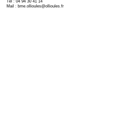
Tél : 04 94 30 41 14
Mail : bme.ollioules@ollioules.fr