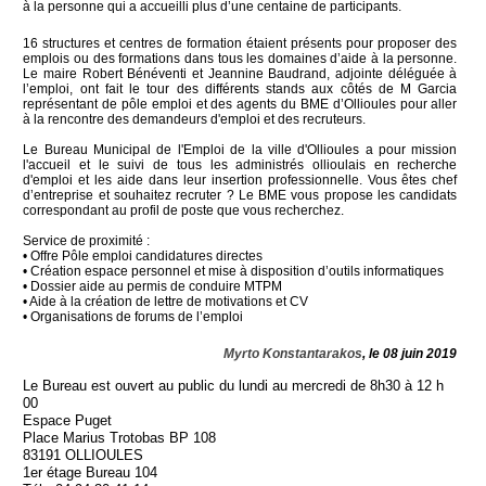
à la personne qui a accueilli plus d’une centaine de participants.
16 structures et centres de formation étaient présents pour proposer des
emplois ou des formations dans tous les domaines d’aide à la personne.
Le maire Robert Bénéventi et Jeannine Baudrand, adjointe déléguée à
l’emploi, ont fait le tour des différents stands aux côtés de M Garcia
représentant de pôle emploi et des agents du BME d’Ollioules pour aller
à la rencontre des demandeurs d'emploi et des recruteurs.
Le Bureau Municipal de l'Emploi de la ville d'Ollioules a pour mission
l'accueil et le suivi de tous les administrés ollioulais en recherche
d'emploi et les aide dans leur insertion professionnelle. Vous êtes chef
d’entreprise et souhaitez recruter ? Le BME vous propose les candidats
correspondant au profil de poste que vous recherchez.
Service de proximité :
• Offre Pôle emploi candidatures directes
• Création espace personnel et mise à disposition d’outils informatiques
• Dossier aide au permis de conduire MTPM
• Aide à la création de lettre de motivations et CV
• Organisations de forums de l’emploi
Myrto Konstantarakos
, le 08 juin 2019
Le Bureau est ouvert au public du lundi au mercredi de 8h30 à 12 h
00
Espace Puget
Place Marius Trotobas BP 108
83191 OLLIOULES
1er étage Bureau 104