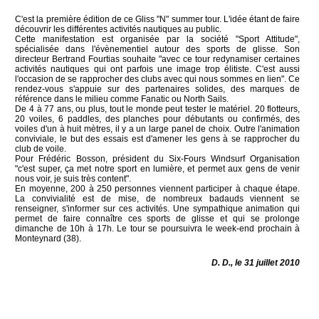
C'est la première édition de ce Gliss "N" summer tour. L'idée étant de faire
découvrir les différentes activités nautiques au public.
Cette manifestation est organisée par la société "Sport Attitude",
spécialisée dans l'évènementiel autour des sports de glisse. Son
directeur Bertrand Fourtias souhaite "avec ce tour redynamiser certaines
activités nautiques qui ont parfois une image trop élitiste. C'est aussi
l'occasion de se rapprocher des clubs avec qui nous sommes en lien". Ce
rendez-vous s'appuie sur des partenaires solides, des marques de
référence dans le milieu comme Fanatic ou North Sails.
De 4 à 77 ans, ou plus, tout le monde peut tester le matériel. 20 flotteurs,
20 voiles, 6 paddles, des planches pour débutants ou confirmés, des
voiles d'un à huit mètres, il y a un large panel de choix. Outre l'animation
conviviale, le but des essais est d'amener les gens à se rapprocher du
club de voile.
Pour Frédéric Bosson, président du Six-Fours Windsurf Organisation
"c'est super, ça met notre sport en lumière, et permet aux gens de venir
nous voir, je suis très content".
En moyenne, 200 à 250 personnes viennent participer à chaque étape.
La convivialité est de mise, de nombreux badauds viennent se
renseigner, s'informer sur ces activités. Une sympathique animation qui
permet de faire connaître ces sports de glisse et qui se prolonge
dimanche de 10h à 17h. Le tour se poursuivra le week-end prochain à
Monteynard (38).
D. D., le 31 juillet 2010