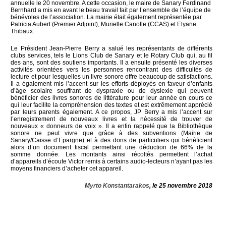
annuelle le 20 novembre. A cette occasion, le maire de Sanary Ferdinand
Bernhard a mis en avant le beau travail fait par l’ensemble de l’équipe de
bénévoles de l’association. La mairie était également représentée par
Patricia Aubert (Premier Adjoint), Murielle Canolle (CCAS) et Elyane
Thibaux.
Le Président Jean-Pierre Berry a salué les représentants de différents
clubs services, tels le Lions Club de Sanary et le Rotary Club qui, au fil
des ans, sont des soutiens importants. Il a ensuite présenté les diverses
activités orientées vers les personnes rencontrant des difficultés de
lecture et pour lesquelles un livre sonore offre beaucoup de satisfactions.
Il a également mis l’accent sur les efforts déployés en faveur d’enfants
d’âge scolaire souffrant de dyspraxie ou de dyslexie qui peuvent
bénéficier des livres sonores de littérature pour leur année en cours ce
qui leur facilite la compréhension des textes et est extrêmement apprécié
par leurs parents également. A ce propos, JP Berry a mis l’accent sur
l’enregistrement de nouveaux livres et la nécessité de trouver de
nouveaux « donneurs de voix ». Il a enfin rappelé que la Bibliothèque
sonore ne peut vivre que grâce à des subventions (Mairie de
Sanary/Caisse d’Epargne) et à des dons de particuliers qui bénéficient
alors d’un document fiscal permettant une déduction de 66% de la
somme donnée. Les montants ainsi récoltés permettent l’achat
d’appareils d’écoute Victor remis à certains audio-lecteurs n’ayant pas les
moyens financiers d’acheter cet appareil.
Myrto Konstantarakos
, le 25 novembre 2018