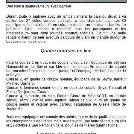
Une yole à quatre rameurs avec barreur
Durant toute la matinée avec un temps clément, la baie du Brusc a vu
défiler les 27 yoles venues participer à ces championnats. Les 80
participants étaient répartis en solo, en double ou en quatre barrés. Le
président Paul Leconte a remercié tous les participants et les
organisateurs pour cette journée sportive spéciale. Ce fut une belle
régate d’aviron de mer avec un parcours de 3 km en triangle autour de
bouées et en deux tours.
Quatre courses en lice
Pour la course 1 en quatre de couple junior, c’est l’équipage de Selman
Namouchi de la Seyne sur Mer qui l’emporte. En quatre de couple
barreur mixte femmes, hommes, junior, 1er l’équipage Michaël Laporte de
la Seyne.
Course 2, en quatre de couple homme, équipage de la Seyne, barreur
Mathieu Garnero.
Course 3, féminine, sénior femme en deux de couple, Sylvie Thibault et
Emme Desjean de Cassis.
Course 4, masculin, en solo, Florian Girard de Sète ACRT, en double
sénior, Rémy Colin et Jean-Baptiste Taillan de Six-Fours, en quatre de
couple sénior et vétéran avec barreur, l’équipage de Gisèle Reze de
Toulon AT.
Tous ces équipages ont cumulé des points en vue de la qualification pour
les championnats de France mais, auparavant, une autre régate aura lieu
le 21 octobre à San Rémo, en Italie, pour les dernières qualifications.