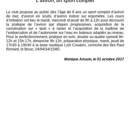
L’aviron, un sport complet
Le club propose au public dès l’âge de 9 ans un sport complet d’aviron
de mer, d’aviron en sculls, d’aviron indoor sur ergomètre. Les cours
d’initiation ont lieu le mardi, mercredi et jeudi de 9h à 12h pour découvrir
la pratique de l’aviron par étapes progressives, acquisition de la
coordination sur « tank » à ramer et l’acquisition de la maîtrise de
l’embarcation et de l’autonomie sur l’eau en bateaux adaptés au niveau.
Pour le perfectionnement, pratique en solo, double ou quatre samedi 9h-
12h et 15h-17h, dimanche 9h-12h, préparation physique, mardi, jeudi de
17h30 à 19h30 à la base nautique Loïs Couderc, corniche des îles Paul
Richard, le Brusc, 04/94/34/15/85.
Monique Amann, le 01 octobre 2017