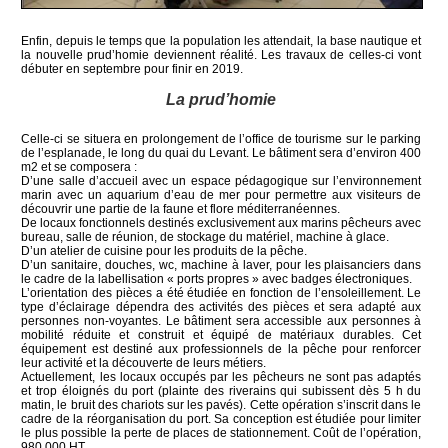
Enfin, depuis le temps que la population les attendait, la base nautique et
la nouvelle prud’homie deviennent réalité. Les travaux de celles-ci vont
débuter en septembre pour finir en 2019.
La prud’homie
Celle-ci se situera en prolongement de l’office de tourisme sur le parking
de l’esplanade, le long du quai du Levant. Le bâtiment sera d’environ 400
m2 et se composera :
D’une salle d’accueil avec un espace pédagogique sur l’environnement
marin avec un aquarium d’eau de mer pour permettre aux visiteurs de
découvrir une partie de la faune et flore méditerranéennes.
De locaux fonctionnels destinés exclusivement aux marins pêcheurs avec
bureau, salle de réunion, de stockage du matériel, machine à glace.
D’un atelier de cuisine pour les produits de la pêche.
D’un sanitaire, douches, wc, machine à laver, pour les plaisanciers dans
le cadre de la labellisation « ports propres » avec badges électroniques.
L’orientation des pièces a été étudiée en fonction de l’ensoleillement. Le
type d’éclairage dépendra des activités des pièces et sera adapté aux
personnes non-voyantes. Le bâtiment sera accessible aux personnes à
mobilité réduite et construit et équipé de matériaux durables. Cet
équipement est destiné aux professionnels de la pêche pour renforcer
leur activité et la découverte de leurs métiers.
Actuellement, les locaux occupés par les pêcheurs ne sont pas adaptés
et trop éloignés du port (plainte des riverains qui subissent dès 5 h du
matin, le bruit des chariots sur les pavés). Cette opération s’inscrit dans le
cadre de la réorganisation du port. Sa conception est étudiée pour limiter
le plus possible la perte de places de stationnement. Coût de l’opération,
980 000 HT.