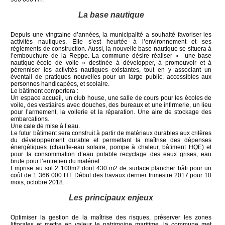
La base nautique
Depuis une vingtaine d’années, la municipalité a souhaité favoriser les
activités nautiques. Elle s’est heurtée à l’environnement et ses
règlements de construction. Aussi, la nouvelle base nautique se situera à
l’embouchure de la Reppe. La commune désire réaliser « une base
nautique-école de voile » destinée à développer, à promouvoir et à
pérenniser les activités nautiques existantes, tout en y associant un
éventail de pratiques nouvelles pour un large public, accessibles aux
personnes handicapées, et scolaire.
Le bâtiment comportera :
Un espace accueil, un club house, une salle de cours pour les écoles de
voile, des vestiaires avec douches, des bureaux et une infirmerie, un lieu
pour l’armement, la voilerie et la réparation. Une aire de stockage des
embarcations.
Une cale de mise à l’eau.
Le futur bâtiment sera construit à partir de matériaux durables aux critères
du développement durable et permettant la maîtrise des dépenses
énergétiques (chauffe-eau solaire, pompe à chaleur, bâtiment HQE) et
pour la consommation d’eau potable recyclage des eaux grises, eau
brute pour l’entretien du matériel.
Emprise au sol 2 100m2 dont 430 m2 de surface plancher bâti pour un
coût de 1 366 000 HT. Début des travaux dernier trimestre 2017 pour 10
mois, octobre 2018.
Les principaux enjeux
Optimiser la gestion de la maîtrise des risques, préserver les zones
littorales et mettre en valeur le patrimoine maritime, la commune met