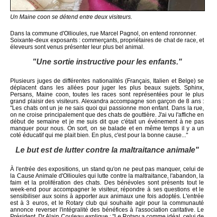
Un Maine coon se détend entre deux visiteurs.
Dans la commune d'Ollioules, rue Marcel Pagnol, on entend ronronner.
Soixante-deux exposants : commerçants, propriétaires de chat de race, et
éleveurs sont venus présenter leur plus bel animal.
"Une sortie instructive pour les enfants."
Plusieurs juges de différentes nationalités (Français, Italien et Belge) se
déplacent dans les allées pour juger les plus beaux sujets. Sphinx,
Persans, Maine coon, toutes les races sont représentées pour le plus
grand plaisir des visiteurs. Alexandra accompagne son garçon de 8 ans :
"Les chats ont un je ne sais quoi qui passionne mon enfant. Dans la rue,
on ne croise principalement que des chats de gouttière. J'ai vu l'affiche en
début de semaine et je me suis dit que c'était un événement à ne pas
manquer pour nous. On sort, on se balade et en même temps il y a un
coté éducatif qui me plait bien. En plus, c'est pour la bonne cause..."
Le but est de lutter contre la maltraitance animale"
À l'entrée des expositions, un stand qu'on ne peut pas manquer, celui de
la Cause Animale d'Ollioules qui lutte contre la maltraitance, l'abandon, la
faim et la prolifération des chats. Des bénévoles sont présents tout le
week-end pour accompagner le visiteur, répondre à ses questions et le
sensibiliser aux soins à apporter aux animaux une fois adoptés. L'entrée
est à 3 euros, et le Rotary club qui souhaite agir pour la communauté
annonce reverser l'intégralité des bénéfices à l'association caritative. Le
Président, Dr Alain Couleau explique : "Le Rotary a comme idéal, celui de